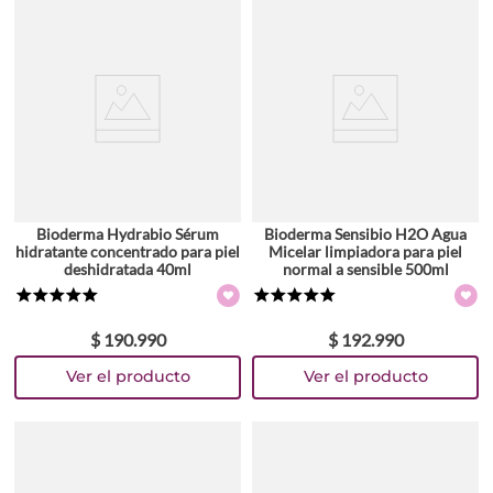
Bioderma Hydrabio Sérum
Bioderma Sensibio H2O Agua
hidratante concentrado para piel
Micelar limpiadora para piel
deshidratada 40ml
normal a sensible 500ml
★
★
★
★
★
★
★
★
★
★
$
190
.
990
$
192
.
990