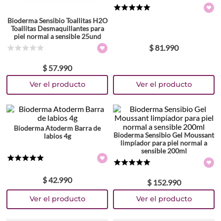
★
★
★
★
★
Bioderma Sensibio Toallitas H2O
Toallitas Desmaquillantes para
piel normal a sensible 25und
$
81
.
990
☆
☆
☆
☆
☆
$
57
.
990
Bioderma Atoderm Barra de
Bioderma Sensibio Gel Moussant
labios 4g
limpíador para piel normal a
sensible 200ml
★
★
★
★
★
★
★
★
★
★
$
42
.
990
$
152
.
990