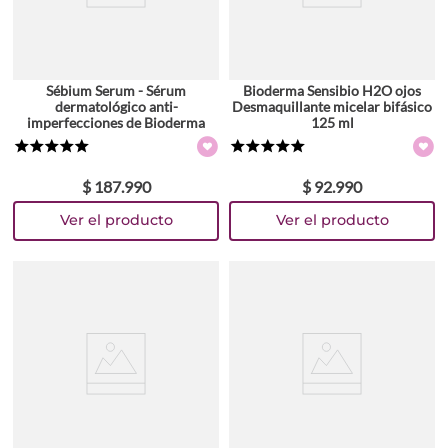
Sébium Serum - Sérum
Bioderma Sensibio H2O ojos
dermatológico anti-
Desmaquillante micelar bifásico
imperfecciones de Bioderma
125 ml
★
★
★
★
★
★
★
★
★
★
$
187
.
990
$
92
.
990