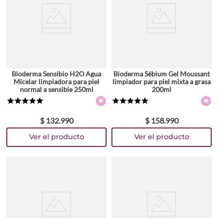
Bioderma Sensibio H2O Agua
Bioderma Sébium Gel Moussant
Micelar limpiadora para piel
limpiador para piel mixta a grasa
normal a sensible 250ml
200ml
★
★
★
★
★
★
★
★
★
★
$
132
.
990
$
158
.
990