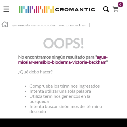
0
agua-micelar-sensibio-bioderma-victoria-beckham
OOPS!
No encontramos ningún resultado para "
agua-
micelar-sensibio-bioderma-victoria-beckham
"
¿Qué debo hacer?
Comprueba los términos ingresados
Intenta utilizar una sola palabra
Utiliza términos genéricos en la
búsqueda
Intenta buscar sinónimos del término
deseado