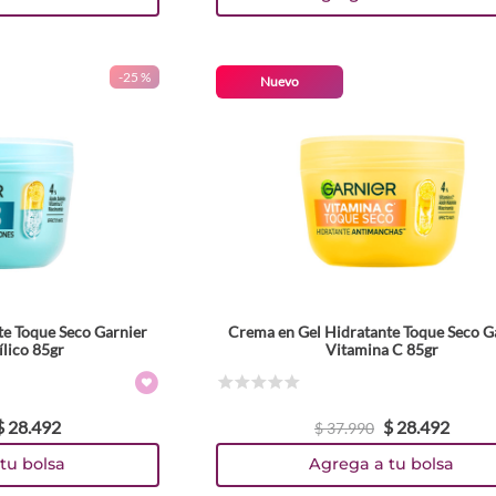
-
25 %
Nuevo
te Toque Seco Garnier
Crema en Gel Hidratante Toque Seco G
ílico 85gr
Vitamina C 85gr
☆
☆
☆
☆
☆
$
28
.
492
$
28
.
492
$
37
.
990
tu bolsa
Agrega a tu bolsa