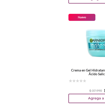
Nuevo
Crema en Gel Hidratan
Ácido Salic
☆
☆
☆
☆
☆
$
37
.
990
Agrega a 