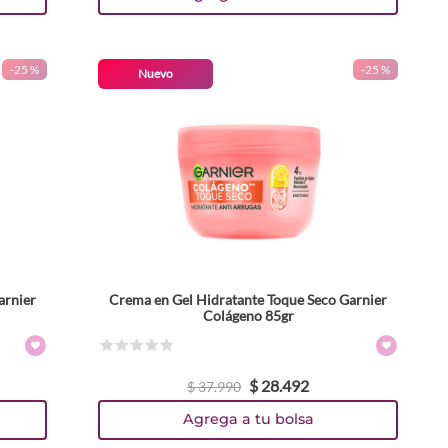
-
25 %
-
25 %
Nuevo
arnier
Crema en Gel Hidratante Toque Seco Garnier
Colágeno 85gr
☆
☆
☆
☆
☆
$
28
.
492
$
37
.
990
Agrega a tu bolsa