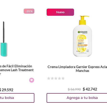
-
20 %
Nuevo
s de Fácil Eliminación
Crema Limpiadora Garnier Express Acla
 Remove Lash Treatment
Manchas
r
☆
☆
☆
☆
☆
$
42
.
742
$
56
.
990
$
29
.
592
tu bolsa
Agrega a tu bolsa