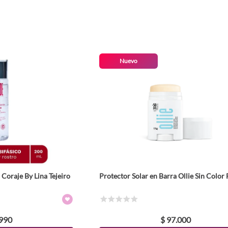
Nuevo
Coraje By Lina Tejeiro
Protector Solar en Barra Ollie Sin Color
☆
☆
☆
☆
☆
990
$
97
.
000