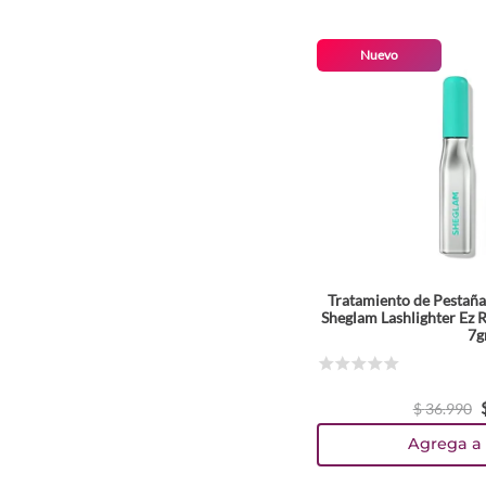
Nuevo
Tratamiento de Pestaña
Sheglam Lashlighter Ez
7g
☆
☆
☆
☆
☆
$
36
.
990
Agrega a 