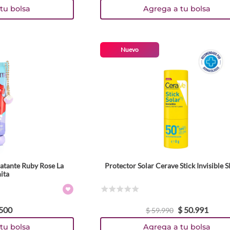
tu bolsa
Agrega a tu bolsa
Nuevo
atante Ruby Rose La
Protector Solar Cerave Stick Invisible
ita
☆
☆
☆
☆
☆
500
$
50
.
991
$
59
.
990
tu bolsa
Agrega a tu bolsa