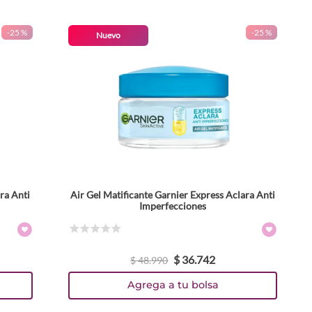
-
25 %
-
25 %
Nuevo
ra Anti
Air Gel Matificante Garnier Express Aclara Anti
Imperfecciones
☆
☆
☆
☆
☆
$
36
.
742
$
48
.
990
Agrega a tu bolsa