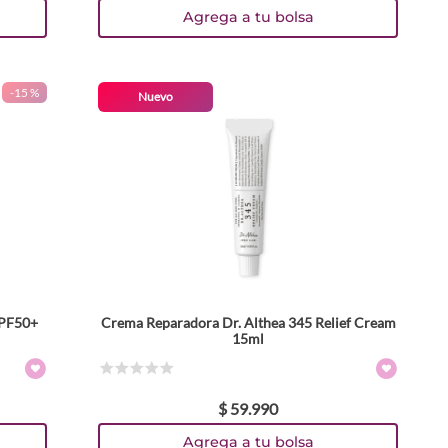
Agrega a tu bolsa
-
15 %
Nuevo
 SPF50+
Crema Reparadora Dr. Althea 345 Relief Cream
15ml
☆
☆
☆
☆
☆
$
59
.
990
Agrega a tu bolsa