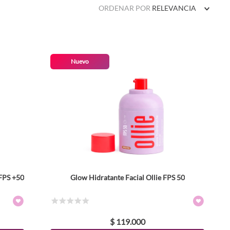
ORDENAR POR
RELEVANCIA
Nuevo
 FPS +50
Glow Hidratante Facial Ollie FPS 50
Colores
TEXTURA_7908968100929
TEXTURA_7908968100912
Tamaño
☆
☆
☆
☆
☆
$
119
.
000
30 ml