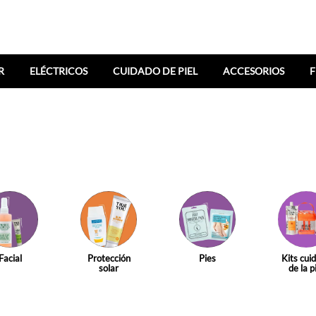
R
ELÉCTRICOS
CUIDADO DE PIEL
ACCESORIOS
F
Facial
Protección
Pies
Kits cui
solar
de la p