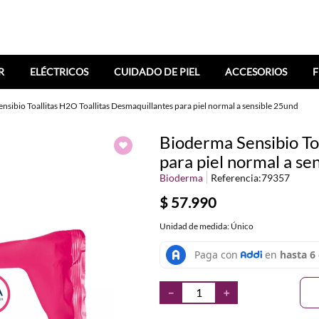
R
ELÉCTRICOS
CUIDADO DE PIEL
ACCESORIOS
F
nsibio Toallitas H2O Toallitas Desmaquillantes para piel normal a sensible 25und
Bioderma Sensibio To
para piel normal a se
Bioderma
Referencia
:
79357
$
57
.
990
Unidad de medida: Único
－
＋