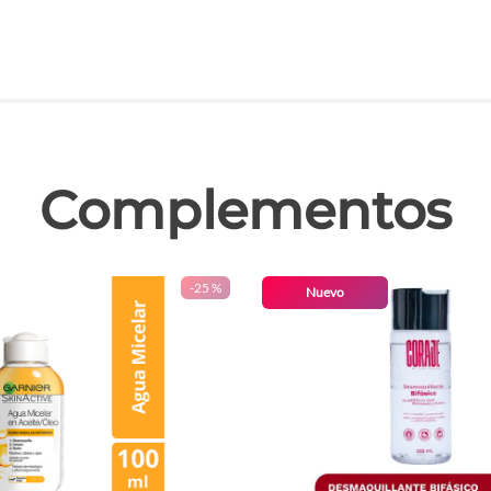
las
Complementos
-
25 %
Nuevo