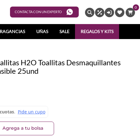
0
ENTRAR
CONTACTA CON UN EXPERTO
RAGANCIAS
UÑAS
SALE
REGALOS Y KITS
allitas H2O Toallitas Desmaquillantes
nsible 25und
Agrega a tu bolsa