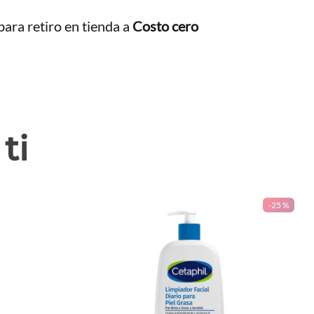
ara retiro en tienda a
Costo cero
ti
-
25 %