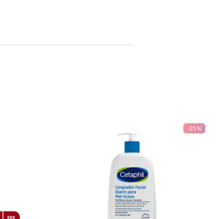
-
25 %