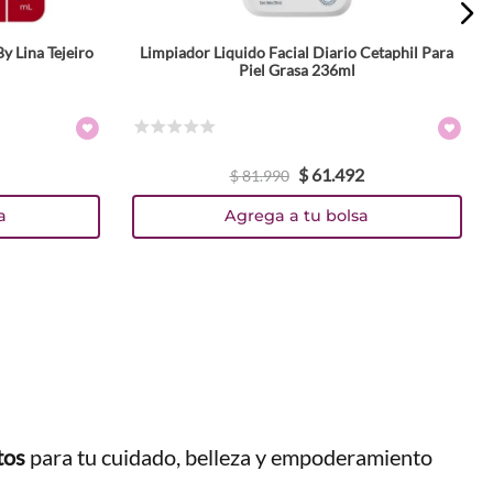
y Lina Tejeiro
Limpiador Liquido Facial Diario Cetaphil Para
Piel Grasa 236ml
☆
☆
☆
☆
☆
$
61
.
492
$
81
.
990
a
Agrega a tu bolsa
tos
para tu cuidado, belleza y empoderamiento