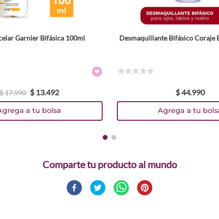
elar Garnier Bifásica 100ml
Desmaquillante Bifásico Coraje B
☆
☆
☆
☆
☆
$
13
.
492
$
44
.
990
$
17
.
990
Agrega a tu bolsa
Agrega a tu bols
Comparte