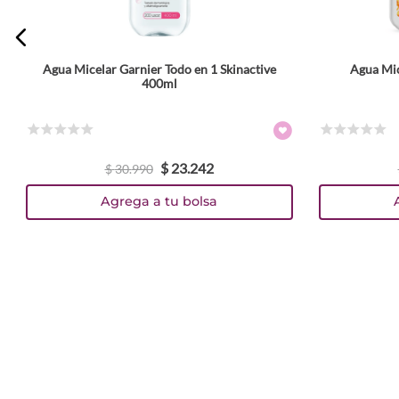
Agua Micelar Garnier Todo en 1 Skinactive
Agua Mic
400ml
☆
☆
☆
☆
☆
☆
☆
☆
☆
☆
$
23
.
242
$
30
.
990
Agrega a tu bolsa