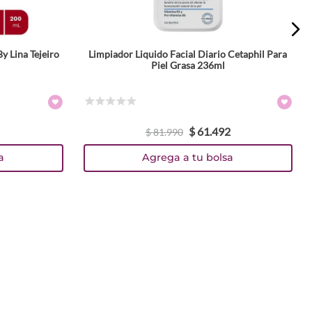
y Lina Tejeiro
Limpiador Liquido Facial Diario Cetaphil Para
Piel Grasa 236ml
☆
☆
☆
☆
☆
$
61
.
492
$
81
.
990
a
Agrega a tu bolsa