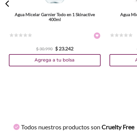
Agua Micelar Garnier Todo en 1 Skinactive
Agua Mic
ENVIAR COMENTARIO
400ml
☆
☆
☆
☆
☆
☆
☆
☆
☆
☆
$
23
.
242
$
30
.
990
Agrega a tu bolsa
Todos nuestros productos son
Cruelty Free