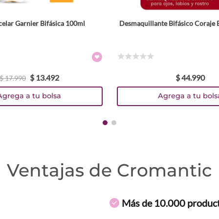
elar Garnier Bifásica 100ml
Desmaquillante Bifásico Coraje B
☆
☆
☆
☆
☆
$
13
.
492
$
44
.
990
$
17
.
990
Agrega a tu bolsa
Agrega a tu bols
Ventajas de Cromantic
Más de 10.000 produc