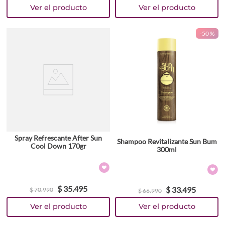
-
50 %
Spray Refrescante After Sun
Shampoo Revitalizante Sun Bum
Cool Down 170gr
300ml
$
35
.
495
$
33
.
495
$
70
.
990
$
66
.
990