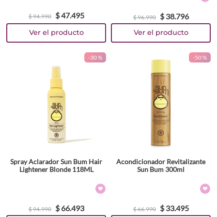
$
47
.
495
$
38
.
796
$
94
.
990
$
96
.
990
-
30 %
-
50 %
Spray Aclarador Sun Bum Hair
Acondicionador Revitalizante
Lightener Blonde 118ML
Sun Bum 300ml
$
66
.
493
$
33
.
495
$
94
.
990
$
66
.
990