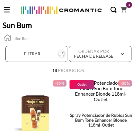
0
Sun Bum
Sun Bum
ORDENAR POR
FILTRAR
FECHA DE RELEASE
18
PRODUCTOS
-
30 %
-
50 %
Outlet
Spray Potenciador de Rubios Sun
Bum Tone Enhancer Blonde
118ml-Outlet