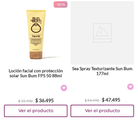
-
50 %
Sea Spray Texturizante Sun Bum
Loción facial con protección
177ml
solar Sun Bum FPS 50 88ml
$
47
.
495
$
36
.
495
$
94
.
990
$
72
.
990