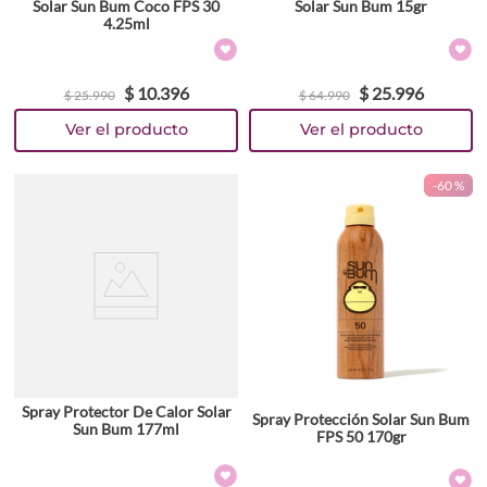
Solar Sun Bum Coco FPS 30
Solar Sun Bum 15gr
4.25ml
$
10
.
396
$
25
.
996
$
25
.
990
$
64
.
990
-
60 %
Spray Protector De Calor Solar
Spray Protección Solar Sun Bum
Sun Bum 177ml
FPS 50 170gr