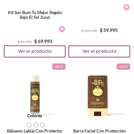
Kit Sun Bum Tu Mejor Regalo
Bajo El Sol 2und
$
59
.
995
$
119
.
990
$
69
.
993
$
99
.
990
-
60 %
-
60 %
Colores
TEXTURA_871760008458
TEXTURA_871760008472
TEXTURA_840155600850
Bálsamo Labial Con Protector
Barra Facial Con Protección