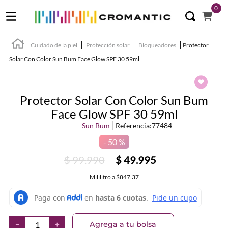
0
Cuidado de la piel
Protección solar
Bloqueadores
Protector
Solar Con Color Sun Bum Face Glow SPF 30 59ml
Protector Solar Con Color Sun Bum
Face Glow SPF 30 59ml
Sun Bum
Referencia
:
77484
50 %
$
99
.
990
$
49
.
995
Mililitro
a
$847.37
Agrega a tu bolsa
－
＋