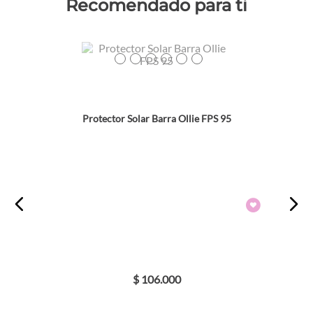
Recomendado para ti
Colores
TEXTURA_7898968269484
TEXTURA_7898968269491
TEXTURA_7898968269507
TEXTURA_7898968269521
TEXTURA_7898968269514
TEXTURA_7898968269477
Protector Solar Barra Ollie FPS 95
$
106
.
000