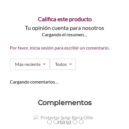
Califica este producto
Tu opinión cuenta para nosotros
Cargando el resumen…
Por favor, inicia sesión para escribir un comentario.
Más reciente
Todos
Cargando comentarios…
Complementos
Colores
TEXTURA_7898968269484
TEXTURA_7898968269491
TEXTURA_7898968269507
TEXTURA_7898968269521
TEXTURA_7898968269514
TEXTURA_7898968269477