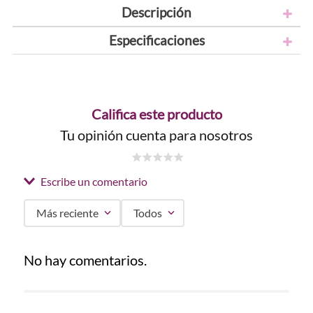
Descripción
Especificaciones
Califica este producto
Tu opinión cuenta para nosotros
☆
☆
☆
☆
☆
Escribe un comentario
Más reciente
Todos
Agregar comentario
No hay comentarios.
Título