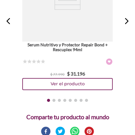
Serum Nutritivo y Protector Repair Bond +
Rescuplex 94ml
☆
☆
☆
☆
☆
$
31
.
196
$
77
.
990
Comparte