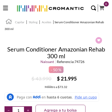
0
Capilar
Styling
Aceites
Serum Conditioner Amazonian Rehab
300 ml
Serum Conditioner Amazonian Rehab
300 ml
Naissant
Referencia
:
74726
50 %
$
43
.
990
$
21
.
995
Mililitro
a
$73.32
Agrega a tu bolsa
－
＋