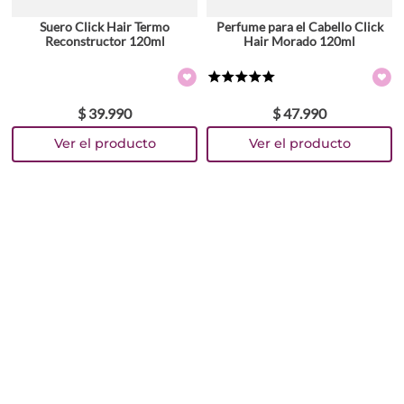
Suero Click Hair Termo
Perfume para el Cabello Click
Reconstructor 120ml
Hair Morado 120ml
★
★
★
★
★
$
39
.
990
$
47
.
990