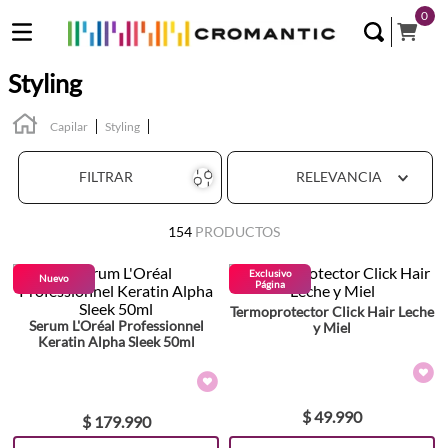
0
Styling
Capilar
Styling
FILTRAR
RELEVANCIA
154
PRODUCTOS
Exclusivo
Nuevo
Página
Termoprotector Click Hair Leche
Serum L'Oréal Professionnel
y Miel
Keratin Alpha Sleek 50ml
$
49
.
990
$
179
.
990