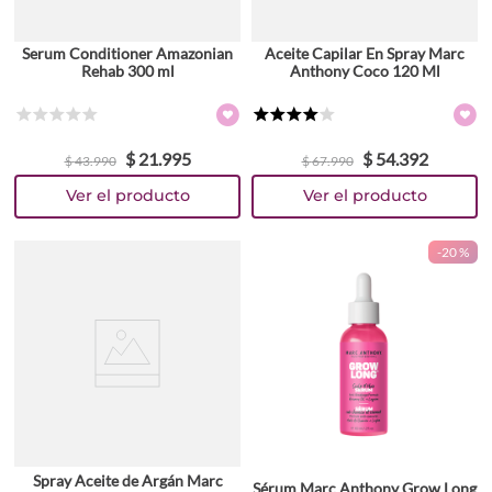
Serum Conditioner Amazonian
Aceite Capilar En Spray Marc
Rehab 300 ml
Anthony Coco 120 Ml
☆
☆
☆
☆
☆
★
★
★
★
☆
$
21
.
995
$
54
.
392
$
43
.
990
$
67
.
990
-
20 %
Spray Aceite de Argán Marc
Sérum Marc Anthony Grow Long