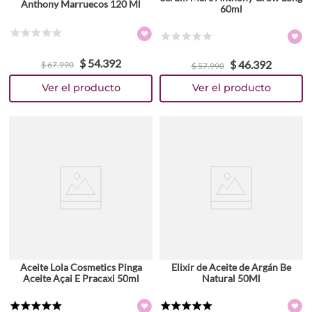
Anthony Marruecos 120 Ml
60ml
☆
☆
☆
☆
☆
☆
☆
☆
☆
☆
$
54
.
392
$
46
.
392
$
67
.
990
$
57
.
990
Aceite Lola Cosmetics Pinga
Elixir de Aceite de Argán Be
Aceite Açai E Pracaxi 50ml
Natural 50Ml
★
★
★
★
★
★
★
★
★
★