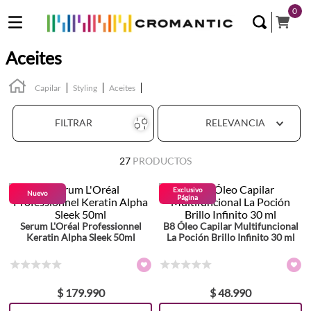
0
Aceites
Capilar
Styling
Aceites
FILTRAR
RELEVANCIA
27
PRODUCTOS
Exclusivo
Nuevo
Página
Serum L'Oréal Professionnel
B8 Óleo Capilar Multifuncional
Keratin Alpha Sleek 50ml
La Poción Brillo Infinito 30 ml
☆
☆
☆
☆
☆
☆
☆
☆
☆
☆
$
179
.
990
$
48
.
990