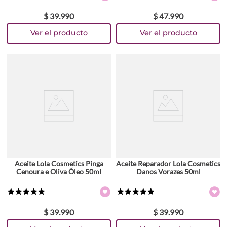
$
39
.
990
$
47
.
990
Aceite Lola Cosmetics Pinga
Aceite Reparador Lola Cosmetics
Cenoura e Oliva Óleo 50ml
Danos Vorazes 50ml
★
★
★
★
★
★
★
★
★
★
$
39
.
990
$
39
.
990