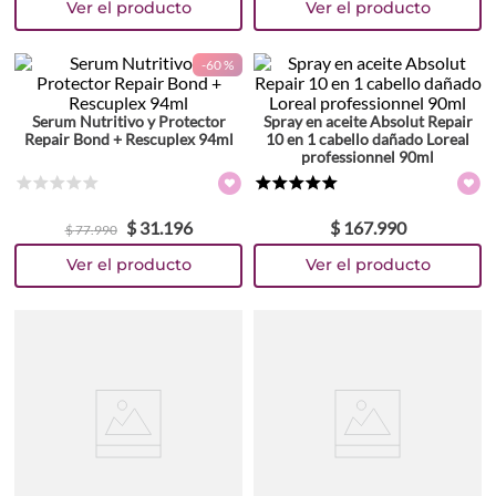
-
60 %
Serum Nutritivo y Protector
Spray en aceite Absolut Repair
Repair Bond + Rescuplex 94ml
10 en 1 cabello dañado Loreal
professionnel 90ml
☆
☆
☆
☆
☆
★
★
★
★
★
$
31
.
196
$
167
.
990
$
77
.
990