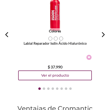
Colores
TEXTURA_8429420292888
TEXTURA_8429420292871
TEXTURA_8429420292901
Labial Reparador Isdin Ácido Hialurónico
$
37
.
990
Ventajas de Cromantic