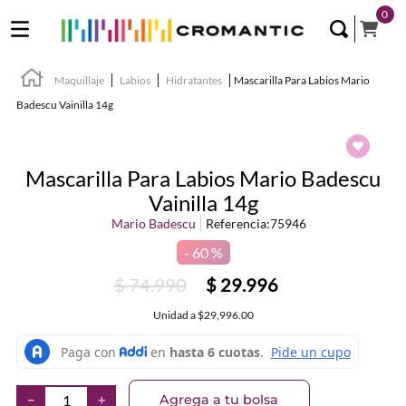
0
Maquillaje
Labios
Hidratantes
Mascarilla Para Labios Mario
Badescu Vainilla 14g
Mascarilla Para Labios Mario Badescu
Vainilla 14g
Mario Badescu
Referencia
:
75946
60 %
$
74
.
990
$
29
.
996
Unidad
a
$29,996.00
Agrega a tu bolsa
－
＋