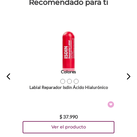
Recomendado para ti
Colores
TEXTURA_8429420292888
TEXTURA_8429420292871
TEXTURA_8429420292901
Labial Reparador Isdin Ácido Hialurónico
$
37
.
990