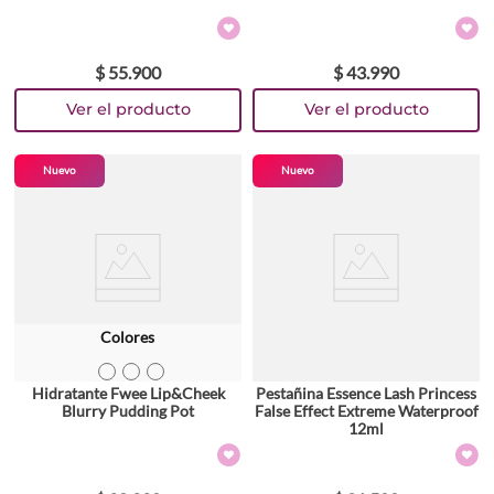
$
55
.
900
$
43
.
990
Nuevo
Nuevo
Colores
TEXTURA_8809652582504
TEXTURA_8809652582764
TEXTURA_8809652582672
Hidratante Fwee Lip&Cheek
Pestañina Essence Lash Princess
Blurry Pudding Pot
False Effect Extreme Waterproof
12ml