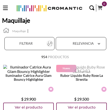
0
Maquillaje
Maquillaje
FILTRAR
RELEVANCIA
954
PRODUCTOS
Colores
Nuevo
TEXTURA_7259657970898
TEXTURA_7259657990902
TEXTURA_7259658010906
Iluminador Catrice Aura Glam
Rubor Liquido Ruby Rose La
Bouncy Highlighter
Sirenita
$
29
.
900
$
29
.
500