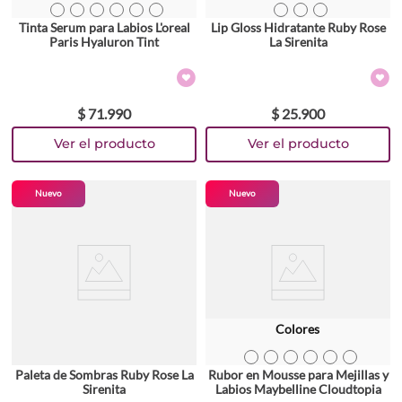
TEXTURA_71249704370
TEXTURA_71249704387
TEXTURA_71249704394
TEXTURA_71249704400
TEXTURA_71249704417
TEXTURA_71249704448
TEXTURA_7259657910887
TEXTURA_7259657930885
TEXTURA_7259657950890
Tinta Serum para Labios L'oreal
Lip Gloss Hidratante Ruby Rose
Paris Hyaluron Tint
La Sirenita
$
71
.
990
$
25
.
900
Nuevo
Nuevo
Colores
TEXTURA_41554102406
TEXTURA_41554102420
TEXTURA_41554102444
TEXTURA_41554102475
TEXTURA_41554102482
TEXTURA_41554102505
Paleta de Sombras Ruby Rose La
Rubor en Mousse para Mejillas y
Sirenita
Labios Maybelline Cloudtopia