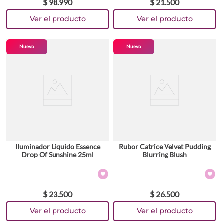
$
98
.
990
$
21
.
500
Nuevo
Nuevo
Iluminador Liquido Essence
Rubor Catrice Velvet Pudding
Drop Of Sunshine 25ml
Blurring Blush
$
23
.
500
$
26
.
500