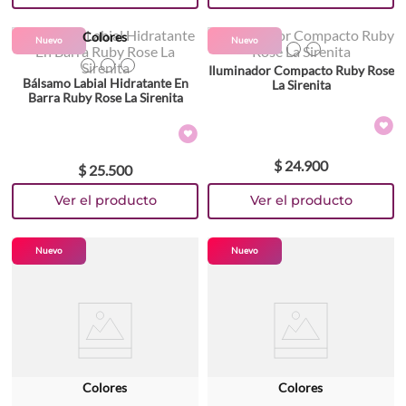
Colores
Colores
Nuevo
Nuevo
TEXTURA_7259657830864
TEXTURA_7259657850862
Iluminador Compacto Ruby Rose
TEXTURA_7259657790854
TEXTURA_7263255814379
TEXTURA_7263355804140
Bálsamo Labial Hidratante En
La Sirenita
Barra Ruby Rose La Sirenita
$
24
.
900
$
25
.
500
Nuevo
Nuevo
Colores
Colores