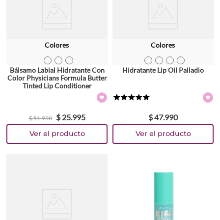
Colores
Colores
TEXTURA_44386410985
TEXTURA_44386411005
TEXTURA_44386410992
TEXTURA_24057336042
TEXTURA_24057336035
TEXTURA_24057336028
TEXTURA_24057336011
Bálsamo Labial Hidratante Con
Hidratante Lip Oil Palladio
Color Physicians Formula Butter
Tinted Lip Conditioner
★
★
★
★
★
$
25
.
995
$
47
.
990
$
51
.
990