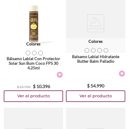
Colores
Colores
TEXTURA_76246
TEXTURA_76245
TEXTURA_76244
TEXTURA_76243
TEXTURA_871760008458
TEXTURA_871760008472
TEXTURA_840155600850
Balsamo Labial Hidratante
Bálsamo Labial Con Protector
Butter Balm Palladio
Solar Sun Bum Coco FPS 30
4.25ml
$
54
.
990
$
10
.
396
$
25
.
990