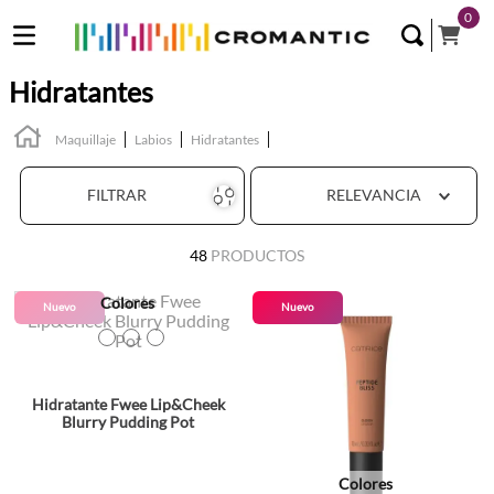
0
Hidratantes
Maquillaje
Labios
Hidratantes
FILTRAR
RELEVANCIA
48
PRODUCTOS
Colores
Nuevo
Nuevo
TEXTURA_8809652582504
TEXTURA_8809652582764
TEXTURA_8809652582672
Hidratante Fwee Lip&Cheek
Blurry Pudding Pot
Colores