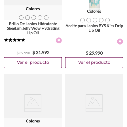
Colores
Colores
TEXTURA_6957317600956
TEXTURA_6957317600987
TEXTURA_6957317600963
TEXTURA_6957317600970
TEXTURA_6957317600994
TEXTURA_9313880627375
TEXTURA_9313880627382
TEXTURA_9313880627399
TEXTURA_9313880627405
TEXTURA_9313880627412
Brillo De Labios Hidratante
Aceite para Labios BYS Kiss Drip
Sheglam Jelly Wow Hydrating
Lip Oil
Lip Oil
★
★
★
★
★
$
31
.
992
$
29
.
990
$
39
.
990
Colores