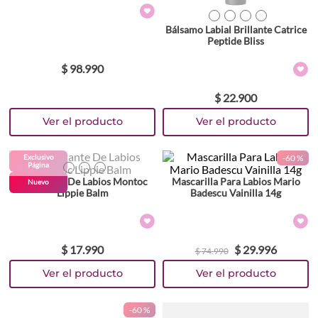
TEXTURA_4059729591548
TEXTURA_4059729591531
TEXTURA_4059729591524
TEXTURA_4059729588951
Bálsamo Labial Brillante Catrice
Peptide Bliss
$
98
.
990
$
22
.
900
Colores
Exclusivo
-
60 %
Página
TEXTURA_659525242916
TEXTURA_659525242893
TEXTURA_659525242886
Hidratante De Labios Montoc
Mascarilla Para Labios Mario
Nuevo
Lippie Balm
Badescu Vainilla 14g
$
17
.
990
$
29
.
996
$
74
.
990
-
60 %