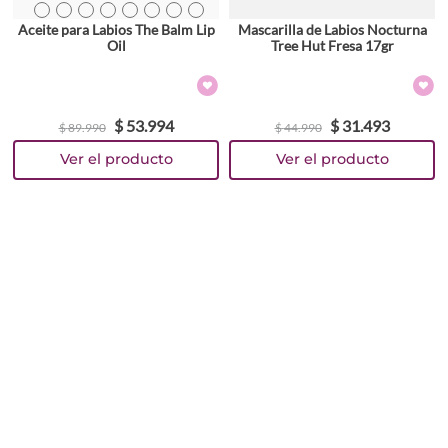
TEXTURA_681619820922
TEXTURA_681619820908
TEXTURA_681619820885
TEXTURA_681619820878
TEXTURA_681619820915
TEXTURA_681619820946
TEXTURA_681619820892
TEXTURA_681619820939
Aceite para Labios The Balm Lip
Mascarilla de Labios Nocturna
Oil
Tree Hut Fresa 17gr
$
53
.
994
$
31
.
493
$
89
.
990
$
44
.
990