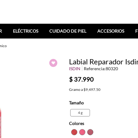
R
ELÉCTRICOS
CUIDADO DE PIEL
ACCESORIOS
F
ónico
Labial Reparador Isdi
ISDIN
Referencia
:
80320
$
37
.
990
Gramo
a
$9,497.50
Tamaño
4 g
Colores
TEXTURA_8429420292888
TEXTURA_8429420292
TEXTURA_84294202