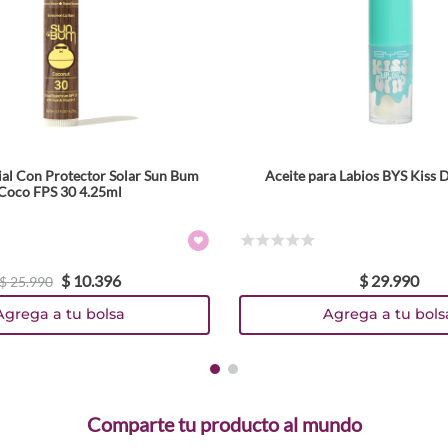
al Con Protector Solar Sun Bum
Aceite para Labios BYS Kiss D
Tamaño
Tamaño
Coco FPS 30 4.25ml
3 ml
Colores
Colores
☆
☆
☆
☆
☆
$
10
.
396
$
29
.
990
TEXTURA_871760008458
TEXTURA_9313880627412
TEXTURA_9313880627405
TEXTURA_9313880627399
TEXTURA_9313880627382
TEXTURA_9313880627375
$
25
.
990
Agrega a tu bolsa
Agrega a tu bols
Comparte