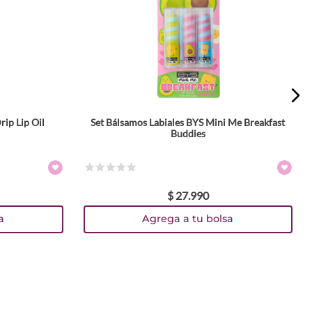
rip Lip Oil
Set Bálsamos Labiales BYS Mini Me Breakfast
Buddies
☆
☆
☆
☆
☆
$
27
.
990
a
Agrega a tu bolsa