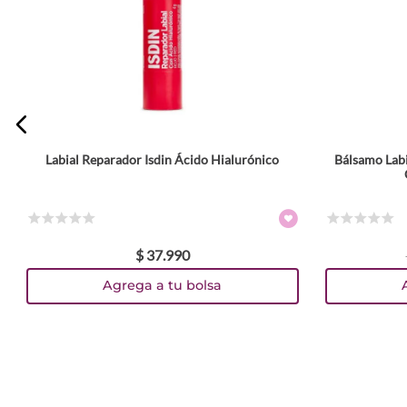
Labial Reparador Isdin Ácido Hialurónico
Bálsamo Labi
Tamaño
4 g
4.2ml
Colores
☆
☆
☆
☆
☆
☆
☆
☆
☆
☆
$
37
.
990
TEXTURA_8429420292888
TEXTURA_8429420292871
TEXTURA_8429420292901
TEXTURA_840155600867
TEXTURA_840155600850
TEXTURA_871760008472
Agrega a tu bolsa