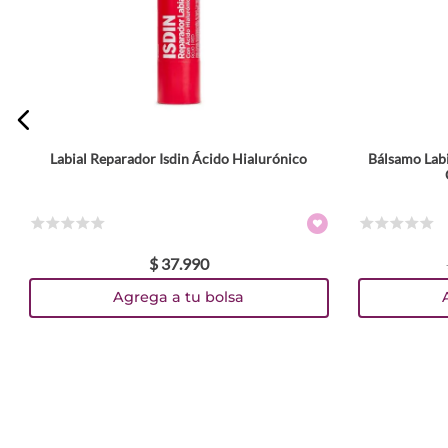
Escribe un comentario
Labial Reparador Isdin Ácido Hialurónico
Bálsamo Labi
Tamaño
ENVIAR COMENTARIO
4 g
4.2ml
Colores
☆
☆
☆
☆
☆
☆
☆
☆
☆
☆
$
37
.
990
TEXTURA_8429420292888
TEXTURA_8429420292871
TEXTURA_8429420292901
TEXTURA_840155600867
TEXTURA_840155600850
TEXTURA_871760008472
Agrega a tu bolsa