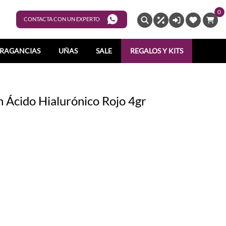
0
ENTRAR
CONTACTA CON UN EXPERTO
RAGANCIAS
UÑAS
SALE
REGALOS Y KITS
n Ácido Hialurónico Rojo 4gr
871
92901