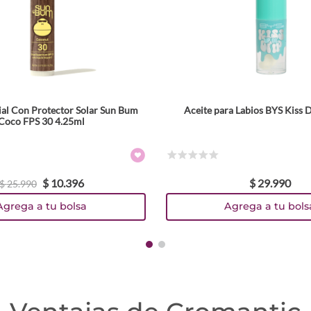
al Con Protector Solar Sun Bum
Aceite para Labios BYS Kiss D
Tamaño
Tamaño
Coco FPS 30 4.25ml
3 ml
Colores
Colores
☆
☆
☆
☆
☆
$
10
.
396
$
29
.
990
TEXTURA_871760008458
TEXTURA_9313880627412
TEXTURA_9313880627405
TEXTURA_9313880627399
TEXTURA_9313880627382
TEXTURA_9313880627375
$
25
.
990
Agrega a tu bolsa
Agrega a tu bols