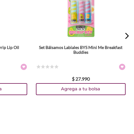
rip Lip Oil
Set Bálsamos Labiales BYS Mini Me Breakfast
Buddies
☆
☆
☆
☆
☆
$
27
.
990
a
Agrega a tu bolsa