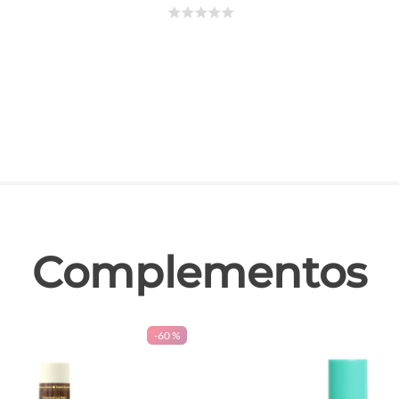
☆
☆
☆
☆
☆
las
Complementos
-
60 %