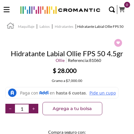
0
Maquillaje
Labios
Hidratantes
Hidratante Labial Ollie FPS 50
Hidratante Labial Ollie FPS 50 4.5gr
Ollie
Referencia
:
81060
$
28
.
000
Gramo
a
$7,000.00
Agrega a tu bolsa
－
＋
Compra seguro con: