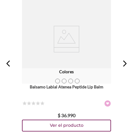
Colores
TEXTURA_736372669551
TEXTURA_736372669575
TEXTURA_736372669568
TEXTURA_736372669599
Balsamo Labial Atenea Peptide Lip Balm
☆
☆
☆
☆
☆
$
36
.
990