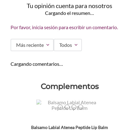
Tu opinión cuenta para nosotros
Cargando el resumen…
Por favor, inicia sesión para escribir un comentario.
Más reciente
Todos
Cargando comentarios…
Complementos
Colores
TEXTURA_736372669551
TEXTURA_736372669575
TEXTURA_736372669568
TEXTURA_736372669599
Balsamo Labial Atenea Peptide Lip Balm