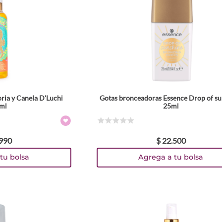
ria y Canela D'Luchi
Gotas bronceadoras Essence Drop of s
ml
25ml
☆
☆
☆
☆
☆
990
$
22
.
500
tu bolsa
Agrega a tu bolsa