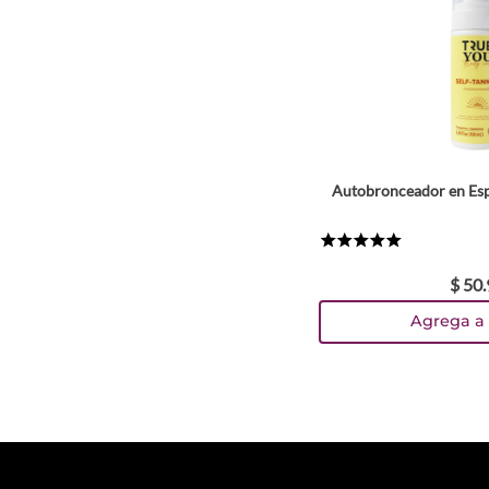
Autobronceador en Es
★
★
★
★
★
$
50
.
Agrega a 