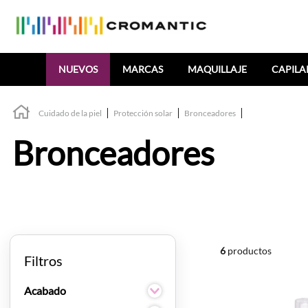
Buscar
NUEVOS
MARCAS
MAQUILLAJE
CAPILA
Cuidado de la piel
Protección solar
Bronceadores
Bronceadores
6
productos
Filtros
Acabado