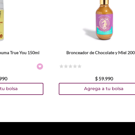
puma True You 150ml
Bronceador de Chocolate y Miel 20
☆
☆
☆
☆
☆
990
$
59
.
990
tu bolsa
Agrega a tu bolsa