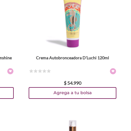
unshine
Crema Autobronceadora D'Luchi 120ml
☆
☆
☆
☆
☆
$
54
.
990
Agrega a tu bolsa