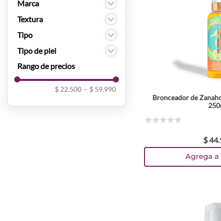
Natural
Marca
D'Luchi
Textura
True You
Espuma
Tipo
Essence
Bronceadores
Tipo de piel
Todo Tipo De Piel
$ 22.500
–
$ 59.990
Bronceador de Zanaho
250
☆
☆
☆
☆
☆
$
44
.
Agrega a 