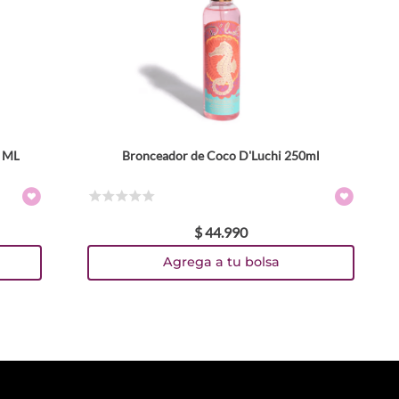
0 ML
Bronceador de Coco D'Luchi 250ml
☆
☆
☆
☆
☆
$
44
.
990
Agrega a tu bolsa