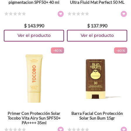
pigmentacion SPF50+ 40 ml
Ultra Fluid Mat Perfect 50 ML
☆
☆
☆
☆
☆
☆
☆
☆
☆
☆
$
143
.
990
$
137
.
990
-
40 %
-
60 %
Primer Con Protección Solar
Barra Facial Con Protección
Tocobo Vita Airy Sun SPF50+
Solar Sun Bum 15gr
PA++++ 35ml