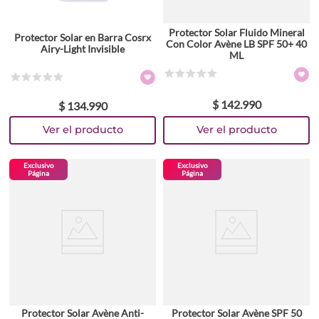
Protector Solar Fluido Mineral
Protector Solar en Barra Cosrx
Con Color Avène LB SPF 50+ 40
Airy-Light Invisible
ML
☆
☆
☆
☆
☆
☆
☆
☆
☆
☆
$
142
.
990
$
134
.
990
Exclusivo
Exclusivo
Página
Página
Protector Solar Avène Anti-
Protector Solar Avène SPF 50