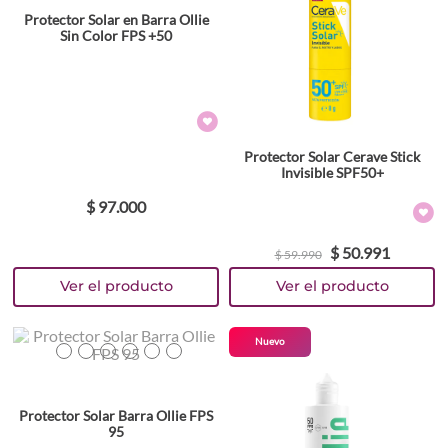
Protector Solar en Barra Ollie
Sin Color FPS +50
Protector Solar Cerave Stick
Invisible SPF50+
$
97
.
000
$
50
.
991
$
59
.
990
Colores
Nuevo
TEXTURA_7898968269477
TEXTURA_7898968269484
TEXTURA_7898968269491
TEXTURA_7898968269507
TEXTURA_7898968269514
TEXTURA_7898968269521
Protector Solar Barra Ollie FPS
95