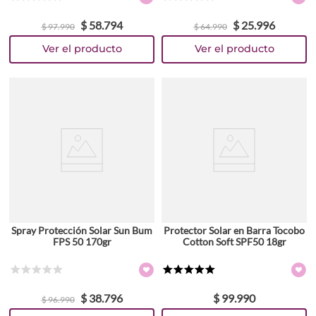
☆
☆
☆
☆
☆
☆
☆
☆
☆
☆
$
58
.
794
$
25
.
996
$
97
.
990
$
64
.
990
Spray Protección Solar Sun Bum
Protector Solar en Barra Tocobo
FPS 50 170gr
Cotton Soft SPF50 18gr
☆
☆
☆
☆
☆
★
★
★
★
★
$
38
.
796
$
99
.
990
$
96
.
990