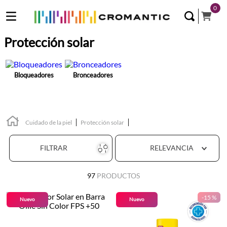
0
Protección solar
Bloqueadores
Bronceadores
Cuidado de la piel
Protección solar
FILTRAR
RELEVANCIA
97
PRODUCTOS
-
15 %
Nuevo
Nuevo