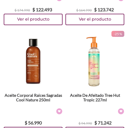
$
122
.
493
$
123
.
742
$
174
.
990
$
164
.
990
-
25 %
Aceite Corporal Raices Sagradas
Aceite De Afeitado Tree Hut
Cool Nature 250ml
Tropic 227ml
$
56
.
990
$
71
.
242
$
94
.
990