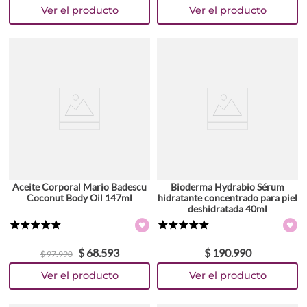
Aceite Corporal Mario Badescu
Bioderma Hydrabio Sérum
Coconut Body Oil 147ml
hidratante concentrado para piel
deshidratada 40ml
★
★
★
★
★
★
★
★
★
★
$
68
.
593
$
190
.
990
$
97
.
990