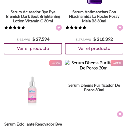
Serum Aclarador Bye Bye
Serum Antimanchas Con
Blemish Dark Spot Brightening
Niacinamida La Roche Posay
Lotion Vitamin C 30ml
Mela B3 30ml
★
★
★
★
★
★
★
★
★
★
$
27
.
594
$
218
.
392
$
45
.
990
$
272
.
990
-
40 %
-
40 %
Serum Dhems Purificador De
Poros 30ml
Serum Exfoliante Renovador Bye