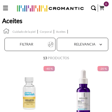
0
Aceites
Cuidado de la piel
Corporal
Aceites
FILTRAR
RELEVANCIA
13
PRODUCTOS
-
40 %
-
20 %