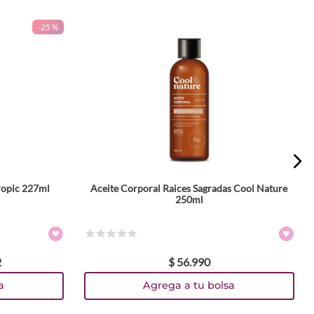
-
25 %
ropic 227ml
Aceite Corporal Raices Sagradas Cool Nature
250ml
☆
☆
☆
☆
☆
2
$
56
.
990
a
Agrega a tu bolsa