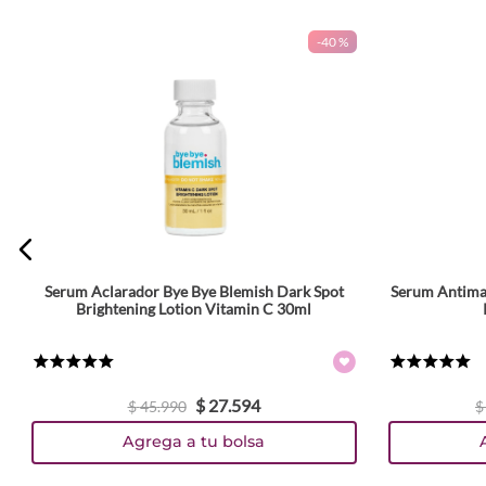
-
40 %
ENVIAR COMENTARIO
Serum Aclarador Bye Bye Blemish Dark Spot
Serum Antima
Brightening Lotion Vitamin C 30ml
★
★
★
★
★
★
★
★
★
★
$
27
.
594
$
45
.
990
$
Agrega a tu bolsa