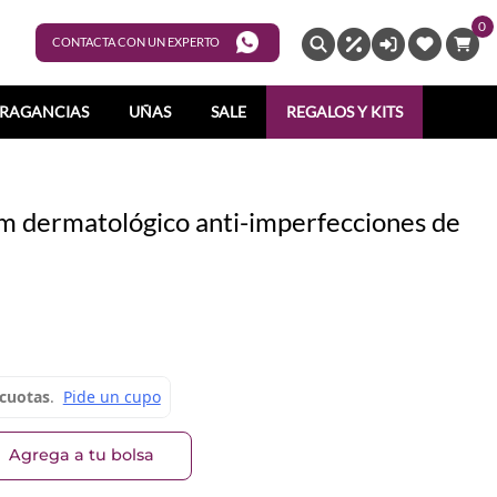
0
ENTRAR
CONTACTA CON UN EXPERTO
RAGANCIAS
UÑAS
SALE
REGALOS Y KITS
m dermatológico anti-imperfecciones de
Agrega a tu bolsa