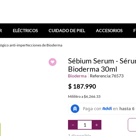
R
ELÉCTRICOS
CUIDADO DE PIEL
ACCESORIOS
F
ógico anti-imperfecciones de Bioderma
Sébium Serum - Séru
Bioderma 30ml
Bioderma
Referencia
:
76573
$
187
.
990
Mililitro
a
$6,266.33
－
＋
1 disponible