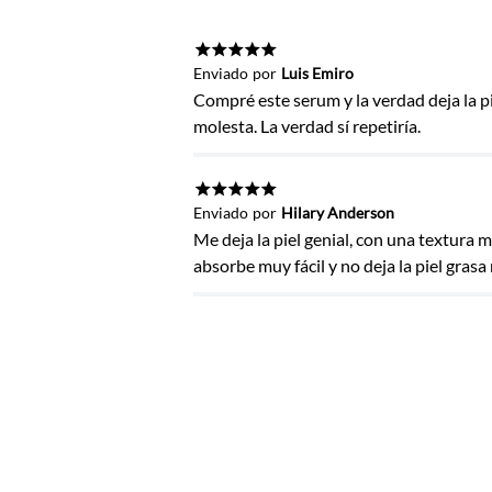
Agregar comentario
Título
★
★
★
★
★
Enviado
por
Luis Emiro
Compré este serum y la verdad deja la p
molesta. La verdad sí repetiría.
Califica el producto de 1 a 5 estrel
★
★
★
★
★
★
★
★
★
★
Enviado
por
Hilary Anderson
Tu nombre
Me deja la piel genial, con una textura
absorbe muy fácil y no deja la piel grasa
Dirección de email
Escribe un comentario