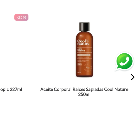
-
25 %
ropic 227ml
Aceite Corporal Raices Sagradas Cool Nature
250ml
☆
☆
☆
☆
☆
2
$
56
.
990
a
Agrega a tu bolsa