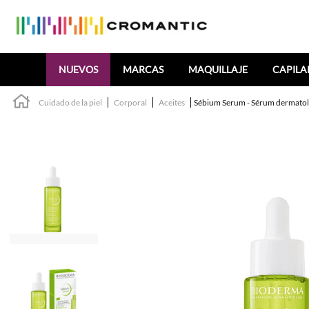
Buscar
NUEVOS
MARCAS
MAQUILLAJE
CAPILA
Cuidado de la piel
Corporal
Aceites
Sébium Serum - Sérum dermatol