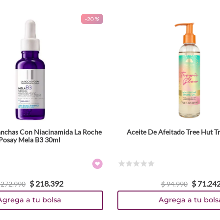
-
20 %
nchas Con Niacinamida La Roche
Aceite De Afeitado Tree Hut T
Posay Mela B3 30ml
☆
☆
☆
☆
☆
$
218
.
392
$
71
.
24
272
.
990
$
94
.
990
Agrega a tu bolsa
Agrega a tu bols