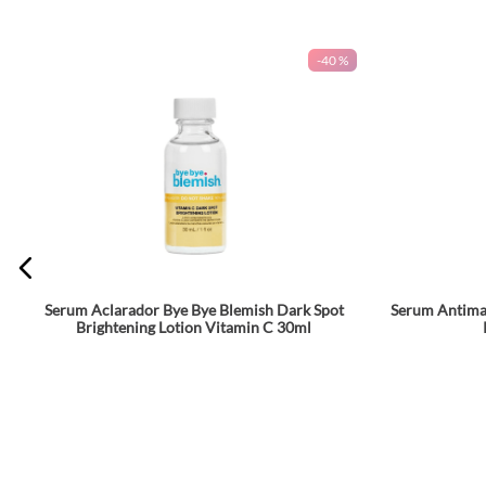
-
40 %
Serum Aclarador Bye Bye Blemish Dark Spot
Serum Antima
Brightening Lotion Vitamin C 30ml
★
★
★
★
★
★
★
★
★
★
$
27
.
594
$
45
.
990
$
Agrega a tu bolsa