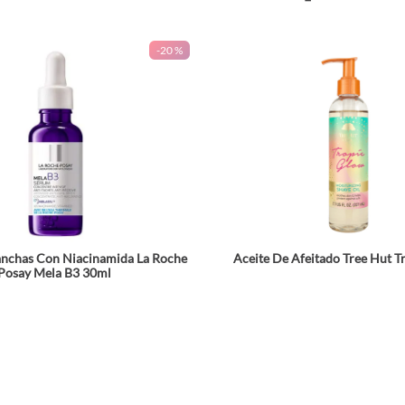
-
20 %
nchas Con Niacinamida La Roche
Aceite De Afeitado Tree Hut T
Posay Mela B3 30ml
☆
☆
☆
☆
☆
$
218
.
392
$
71
.
24
272
.
990
$
94
.
990
Agrega a tu bolsa
Agrega a tu bols