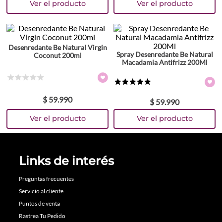
Desenredante Be Natural Virgin
Spray Desenredante Be Natural
Coconut 200ml
Macadamia Antifrizz 200Ml
☆
☆
☆
☆
☆
★
★
★
★
★
$
59
.
990
$
59
.
990
Links de interés
Preguntas frecuentes
Servicio al cliente
Puntos de venta
Rastrea Tu Pedido