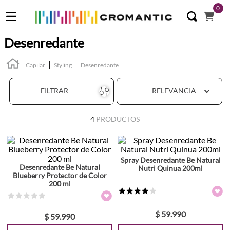
0
Desenredante
Capilar
Styling
Desenredante
FILTRAR
RELEVANCIA
4
PRODUCTOS
Spray Desenredante Be Natural
Desenredante Be Natural
Nutri Quinua 200ml
Blueberry Protector de Color
200 ml
★
★
★
★
☆
☆
☆
☆
☆
☆
$
59
.
990
$
59
.
990