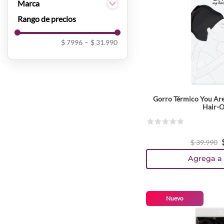
Morado
Marca
Rosado
Salon Expert
You Are The Princess
$ 7996
–
$ 31.990
Gorro Térmico You Ar
Hair-O
☆
☆
☆
☆
☆
$
39
.
990
Agrega a 
Nuevo