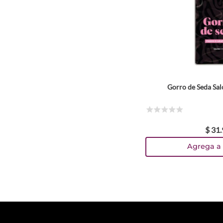
Gorro de Seda Sa
☆
☆
☆
☆
☆
$
31
.
Agrega a 