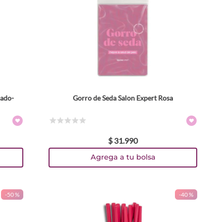
ado-
Gorro de Seda Salon Expert Rosa
☆
☆
☆
☆
☆
$
31
.
990
Agrega a tu bolsa
-
50 %
-
40 %