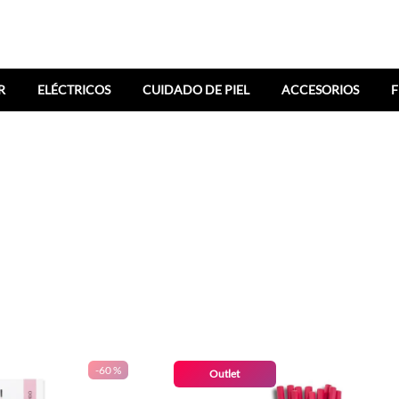
R
ELÉCTRICOS
CUIDADO DE PIEL
ACCESORIOS
F
-
60 %
Outlet