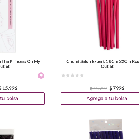
e The Princess Oh My
Chumi Salon Expert 1 8Cm 22Cm Ros
utlet
Outlet
☆
☆
☆
☆
☆
$
15
.
996
$
7996
$
19
.
990
tu bolsa
Agrega a tu bolsa