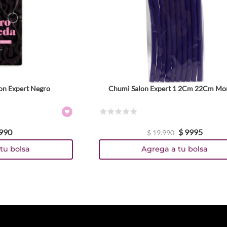
lon Expert Negro
Chumi Salon Expert 1 2Cm 22Cm Mo
☆
☆
☆
☆
☆
990
$
9995
$
19
.
990
tu bolsa
Agrega a tu bolsa