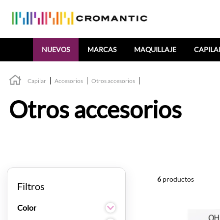
Buscar
NUEVOS
MARCAS
MAQUILLAJE
CAPILA
Capilar
Accesorios
Otros accesorios
Otros accesorios
6
productos
Filtros
Color