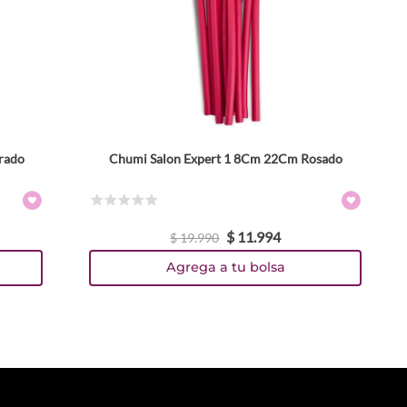
rado
Chumi Salon Expert 1 8Cm 22Cm Rosado
☆
☆
☆
☆
☆
$
11
.
994
$
19
.
990
Agrega a tu bolsa