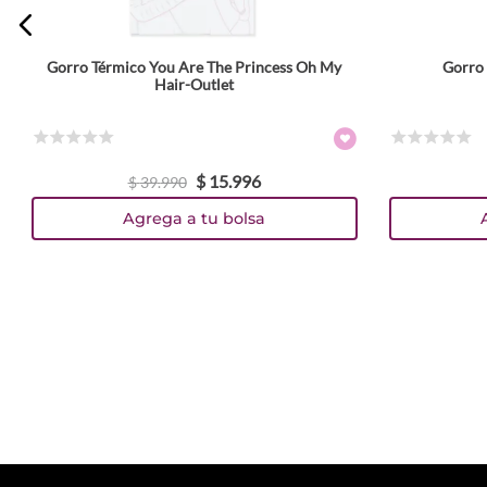
Gorro Térmico You Are The Princess Oh My
Gorro 
Hair-Outlet
☆
☆
☆
☆
☆
☆
☆
☆
☆
☆
$
15
.
996
$
39
.
990
Agrega a tu bolsa