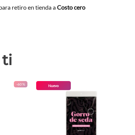
ara retiro en tienda a
Costo cero
ti
-
60 %
Nuevo