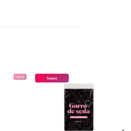
-
60 %
Nuevo