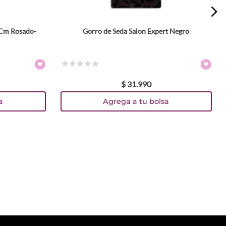
2Cm Rosado-
Gorro de Seda Salon Expert Negro
☆
☆
☆
☆
☆
$
31
.
990
a
Agrega a tu bolsa