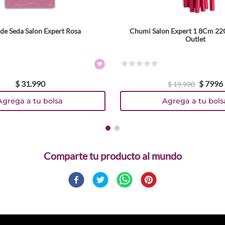
de Seda Salon Expert Rosa
Chumi Salon Expert 1 8Cm 2
Outlet
☆
☆
☆
☆
☆
$
31
.
990
$
7996
$
19
.
990
Agrega a tu bolsa
Agrega a tu bols
Comparte