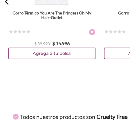
Gorro Térmico You Are The Princess Oh My
Gorro 
ENVIAR COMENTARIO
Hair-Outlet
☆
☆
☆
☆
☆
☆
☆
☆
☆
☆
$
15
.
996
$
39
.
990
Agrega a tu bolsa
Todos nuestros productos son
Cruelty Free