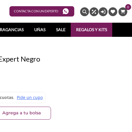
0
ENTRAR
CONTACTA CON UN EXPERTO
RAGANCIAS
UÑAS
SALE
REGALOS Y KITS
 Expert Negro
Agrega a tu bolsa