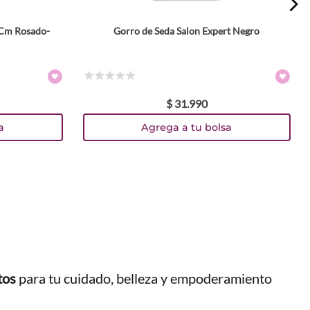
2Cm Rosado-
Gorro de Seda Salon Expert Negro
☆
☆
☆
☆
☆
$
31
.
990
a
Agrega a tu bolsa
tos
para tu cuidado, belleza y empoderamiento