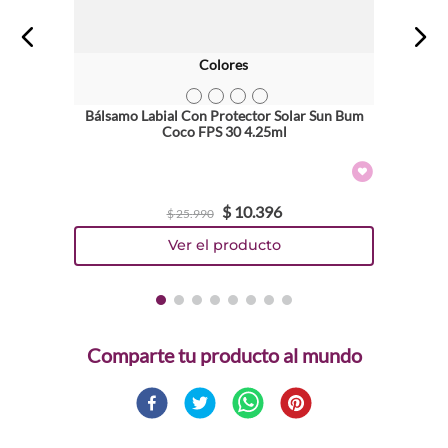
Colores
TEXTURA_840155600867
TEXTURA_840155600850
TEXTURA_871760008472
TEXTURA_871760008458
Bálsamo Labial Con Protector Solar Sun Bum
Coco FPS 30 4.25ml
$
10
.
396
$
25
.
990
Comparte