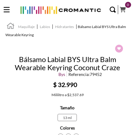
0
Maquillaje
Labios
Hidratantes
Bálsamo Labial BYS Ultra Balm
Wearable Keyring
Bálsamo Labial BYS Ultra Balm
Wearable Keyring Coconut Craze
Bys
Referencia
:
79452
$
32
.
990
Mililitro
a
$2,537.69
Tamaño
13 ml
Colores