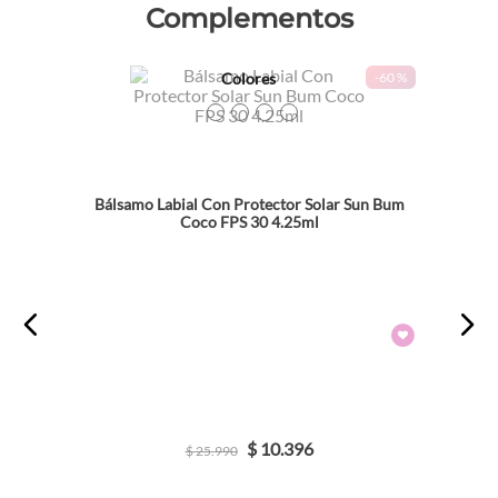
Complementos
Colores
-
60 %
TEXTURA_840155600867
TEXTURA_840155600850
TEXTURA_871760008472
TEXTURA_871760008458
Bálsamo Labial Con Protector Solar Sun Bum
Coco FPS 30 4.25ml
$
10
.
396
$
25
.
990