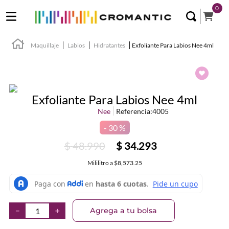
0
Maquillaje
Labios
Hidratantes
Exfoliante Para Labios Nee 4ml
Exfoliante Para Labios Nee 4ml
Nee
Referencia
:
4005
30 %
$
48
.
990
$
34
.
293
Mililitro
a
$8,573.25
Agrega a tu bolsa
－
＋