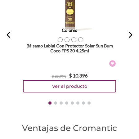
Colores
TEXTURA_840155600867
TEXTURA_840155600850
TEXTURA_871760008472
TEXTURA_871760008458
Bálsamo Labial Con Protector Solar Sun Bum
Coco FPS 30 4.25ml
$
10
.
396
$
25
.
990
Ventajas de Cromantic