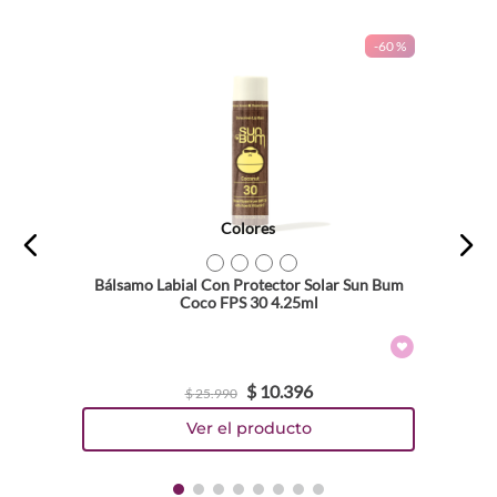
-
60 %
Colores
TEXTURA_840155600867
TEXTURA_840155600850
TEXTURA_871760008472
TEXTURA_871760008458
Bálsamo Labial Con Protector Solar Sun Bum
Coco FPS 30 4.25ml
$
10
.
396
$
25
.
990