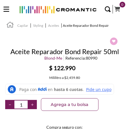
0
Capilar
Styling
Aceites
Aceite Reparador Bond Repair
Aceite Reparador Bond Repair 50ml
Blond-Me
Referencia
:
80990
$
122
.
990
Mililitro
a
$2,459.80
Agrega a tu bolsa
－
＋
Compra seguro con: