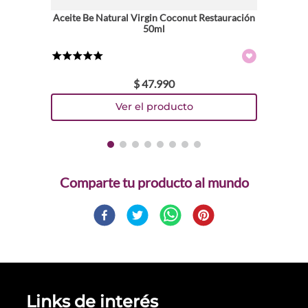
Aceite Be Natural Virgin Coconut Restauración
50ml
★
★
★
★
★
$
47
.
990
Comparte
Links de interés