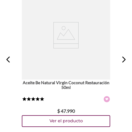
Aceite Be Natural Virgin Coconut Restauración
50ml
★
★
★
★
★
$
47
.
990