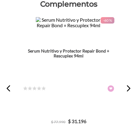
Complementos
-
60 %
Serum Nutritivo y Protector Repair Bond +
Rescuplex 94ml
☆
☆
☆
☆
☆
$
31
.
196
$
77
.
990