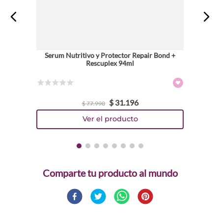
Serum Nutritivo y Protector Repair Bond +
Rescuplex 94ml
☆
☆
☆
☆
☆
$
31
.
196
$
77
.
990
Comparte