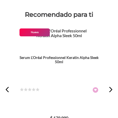
Recomendado para ti
Nuevo
Serum L'Oréal Professionnel Keratin Alpha Sleek
50ml
☆
☆
☆
☆
☆
$
179
.
990