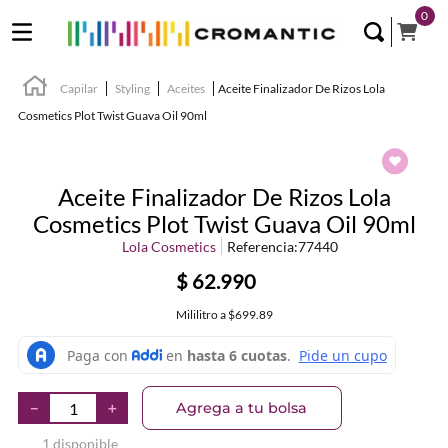
0
Capilar
Styling
Aceites
Aceite Finalizador De Rizos Lola
Cosmetics Plot Twist Guava Oil 90ml
Aceite Finalizador De Rizos Lola
Cosmetics Plot Twist Guava Oil 90ml
Lola Cosmetics
Referencia
:
77440
$
62
.
990
Mililitro
a
$699.89
Agrega a tu bolsa
－
＋
1 disponible