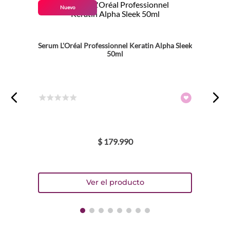
Nuevo
★
★
★
★
★
Tu nombre
Serum L'Oréal Professionnel Keratin Alpha Sleek
50ml
Dirección de email
☆
☆
☆
☆
☆
Escribe un comentario
$
179
.
990
ENVIAR COMENTARIO