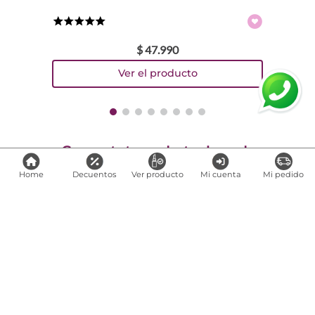
★
★
★
★
★
$
47
.
990
Comparte
Home
Decuentos
Ver producto
Mi cuenta
Mi pedido
Links de interés
Preguntas frecuentes