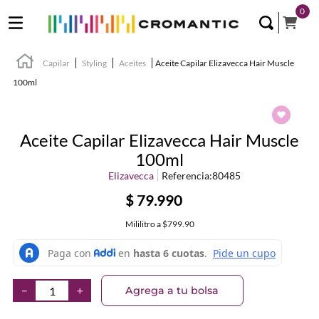
0
Capilar
Styling
Aceites
Aceite Capilar Elizavecca Hair Muscle
100ml
Aceite Capilar Elizavecca Hair Muscle
100ml
Elizavecca
Referencia
:
80485
$
79
.
990
Mililitro
a
$799.90
Agrega a tu bolsa
－
＋