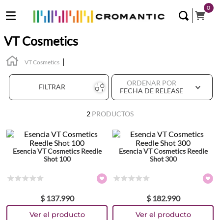
0
VT Cosmetics
VT Cosmetics
ORDENAR POR
FILTRAR
FECHA DE RELEASE
2
PRODUCTOS
Esencia VT Cosmetics Reedle
Esencia VT Cosmetics Reedle
Shot 100
Shot 300
☆
☆
☆
☆
☆
☆
☆
☆
☆
☆
$
137
.
990
$
182
.
990