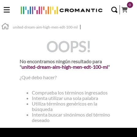
0
united-dream-aim-high-men-edt-100-ml
OOPS!
No encontramos ningún resultado para
"
united-dream-aim-high-men-edt-100-ml
"
¿Qué debo hacer?
Comprueba los términos ingresados
Intenta utilizar una sola palabra
Utiliza términos genéricos en la
búsqueda
Intenta buscar sinónimos del término
deseado