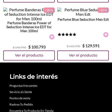
-
30 %
-
10 %
Perfume Blue Seduction Men Edt
Perfume Banderas Power of
Seduction Intense Ice EDT for
Men 100ml
★
★
★
★
★
$
129
.
591
$
143
.
990
$
100
.
793
$
143
.
990
Links de interés
Preguntas frecuentes
Servicio al cliente
Puntos de venta
Rastrea Tu Pedido
Encuentra Tu Producto En Tienda