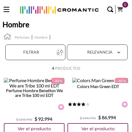
0
Hombre
Perfumes
Hombre
FILTRAR
RELEVANCIA
4
PRODUCTOS
-
40 %
-
40 %
Colors Man Green EDT
Perfume Hombre Benetton We
are Tribe 100 ml EDT
★
★
★
★
☆
$
86
.
994
$
144
.
990
$
92
.
994
$
154
.
990