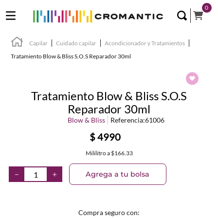
0
Capilar
Cuidado capilar
Acondicionador y Tratamientos
Tratamiento Blow & Bliss S.O.S Reparador 30ml
Tratamiento Blow & Bliss S.O.S
Reparador 30ml
Blow & Bliss
Referencia
:
61006
$
4990
Mililitro
a
$166.33
Agrega a tu bolsa
－
＋
Compra seguro con: