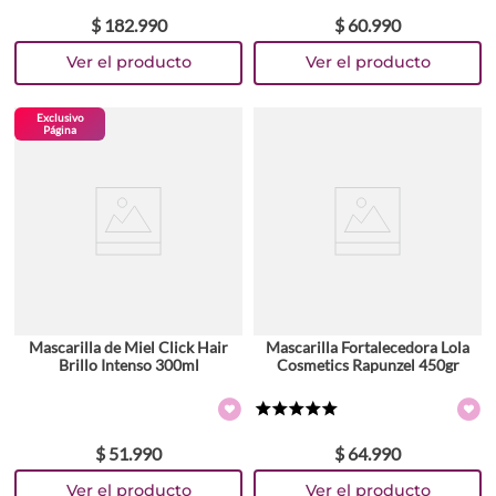
$
182
.
990
$
60
.
990
Exclusivo
Página
Mascarilla de Miel Click Hair
Mascarilla Fortalecedora Lola
Brillo Intenso 300ml
Cosmetics Rapunzel 450gr
★
★
★
★
★
$
51
.
990
$
64
.
990