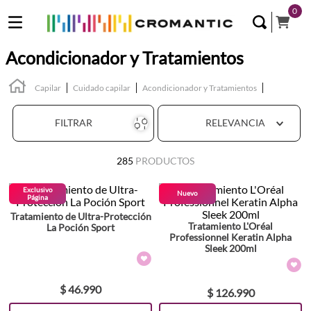
0
Acondicionador y Tratamientos
Capilar
Cuidado capilar
Acondicionador y Tratamientos
FILTRAR
RELEVANCIA
285
PRODUCTOS
Exclusivo
Nuevo
Página
Tratamiento de Ultra-Protección
Tratamiento L'Oréal
La Poción Sport
Professionnel Keratin Alpha
Sleek 200ml
$
46
.
990
$
126
.
990