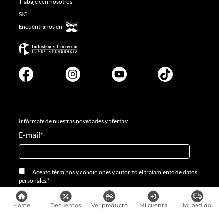
Trabaje con nosotros
SIC
Encuéntranos en
Infórmate de nuestras novedades y ofertas:
E-mail
*
Acepto
términos y condiciones
y
autorizo el tratamiento de datos
personales.
*
Home
Decuentos
Ver producto
Mi cuenta
Mi pedido