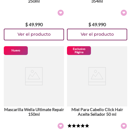
250ml
354ml
$
49
.
990
$
49
.
990
Exclusivo
Nuevo
Página
Mascarilla Wella Ultimate Repair
Miel Para Cabello Click Hair
150ml
Aceite Sellador 50 ml
★
★
★
★
★