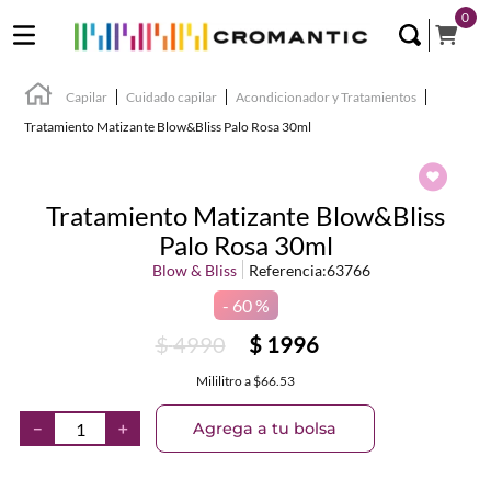
0
Capilar
Cuidado capilar
Acondicionador y Tratamientos
Tratamiento Matizante Blow&Bliss Palo Rosa 30ml
Tratamiento Matizante Blow&Bliss
Palo Rosa 30ml
Blow & Bliss
Referencia
:
63766
60 %
$
4990
$
1996
Mililitro
a
$66.53
Agrega a tu bolsa
－
＋