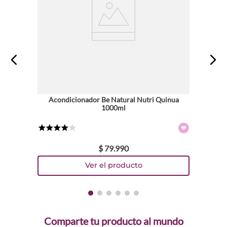
Acondicionador Be Natural Nutri Quinua
1000ml
★
★
★
★
☆
$
79
.
990
Comparte