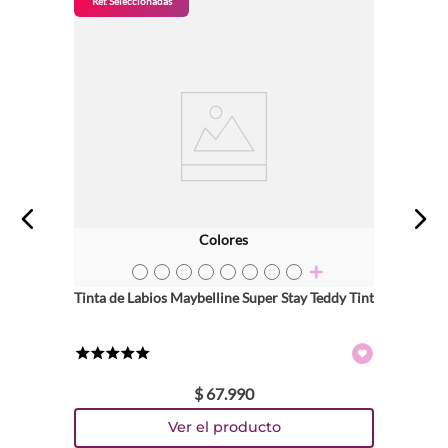
Ref. Seleccionadas
Colores
TEXTURA_41554089073
TEXTURA_41554089059
TEXTURA_41554089066
TEXTURA_41554089080
TEXTURA_41554089097
TEXTURA_41554089103
TEXTURA_41554089110
TEXTURA_41554089127
Tinta de Labios Maybelline Super Stay Teddy Tint
★
★
★
★
★
$
67
.
990