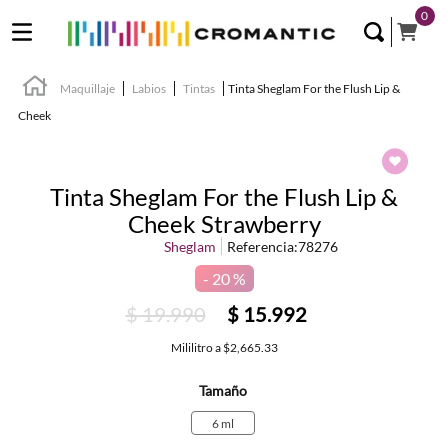
0
Maquillaje
Labios
Tintas
Tinta Sheglam For the Flush Lip &
Cheek
Tinta Sheglam For the Flush Lip &
Cheek Strawberry
Sheglam
Referencia
:
78276
20 %
$
19
.
990
$
15
.
992
Mililitro
a
$2,665.33
Tamaño
6 ml