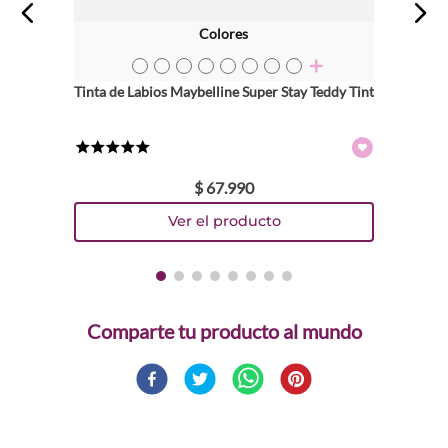
Colores
TEXTURA_41554089073
TEXTURA_41554089059
TEXTURA_41554089066
TEXTURA_41554089080
TEXTURA_41554089097
TEXTURA_41554089103
TEXTURA_41554089110
TEXTURA_41554089127
Tinta de Labios Maybelline Super Stay Teddy Tint
★
★
★
★
★
$
67
.
990
Comparte