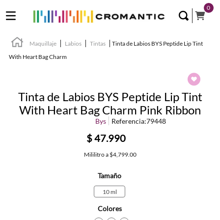
0
Maquillaje
Labios
Tintas
Tinta de Labios BYS Peptide Lip Tint
With Heart Bag Charm
Tinta de Labios BYS Peptide Lip Tint
With Heart Bag Charm Pink Ribbon
Bys
Referencia
:
79448
$
47
.
990
Mililitro
a
$4,799.00
Tamaño
10 ml
Colores