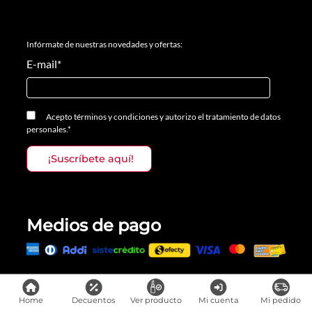
Infórmate de nuestras novedades y ofertas:
E-mail
*
Acepto
términos y condiciones
y
autorizo el tratamiento de datos
personales.
*
Medios de pago
Todos los derechos reservados, Prosalon Distribuciones S.A.S., 2023
Home
Decuentos
Ver producto
Mi cuenta
Mi pedido