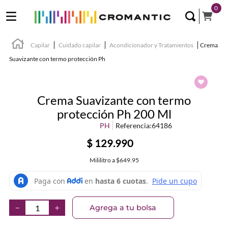
0
Capilar
Cuidado capilar
Acondicionador y Tratamientos
Crema
Suavizante con termo protección Ph
Crema Suavizante con termo
protección Ph 200 Ml
PH
Referencia
:
64186
$
129
.
990
Mililitro
a
$649.95
Agrega a tu bolsa
－
＋