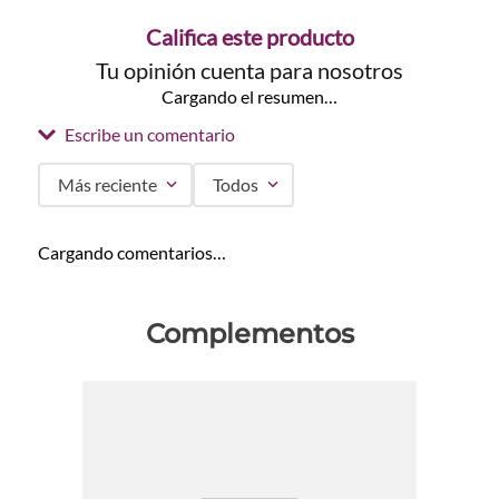
Califica este producto
Tu opinión cuenta para nosotros
Cargando el resumen…
Escribe un comentario
Más reciente
Todos
Agregar comentario
Cargando comentarios…
Título
Complementos
Califica el producto de 1 a 5 estrellas
★
★
★
★
★
Tu nombre