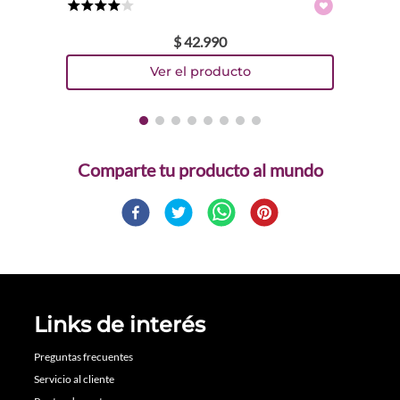
★
★
★
★
☆
$
42
.
990
Comparte
Links de interés
Preguntas frecuentes
Servicio al cliente