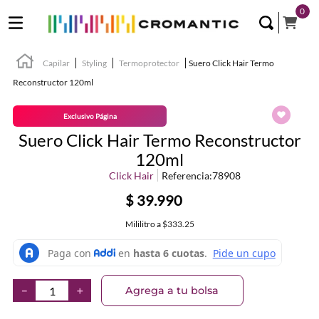
0
Capilar
Styling
Termoprotector
Suero Click Hair Termo
Reconstructor 120ml
Exclusivo Página
Suero Click Hair Termo Reconstructor
120ml
Click Hair
Referencia
:
78908
$
39
.
990
Mililitro
a
$333.25
Agrega a tu bolsa
－
＋