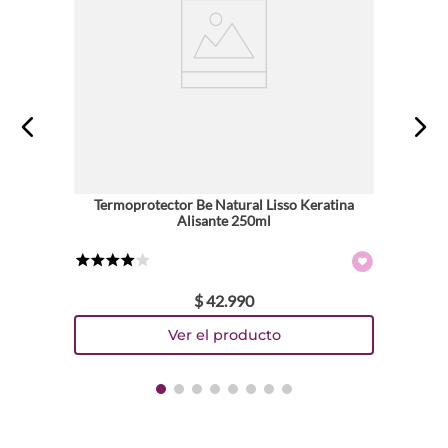
Dirección de email
Escribe un comentario
Termoprotector Be Natural Lisso Keratina
Alisante 250ml
ENVIAR COMENTARIO
★
★
★
★
☆
$
42
.
990