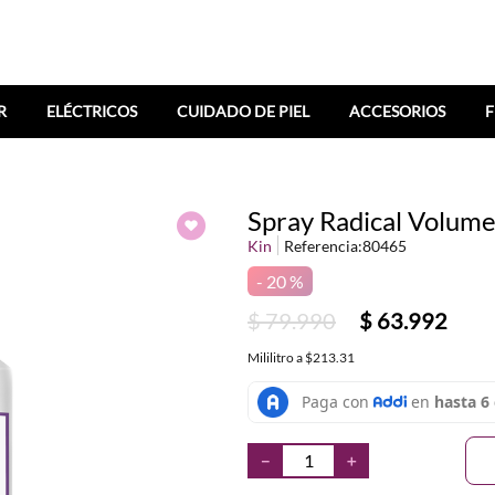
R
ELÉCTRICOS
CUIDADO DE PIEL
ACCESORIOS
F
Spray Radical Volume
Kin
Referencia
:
80465
20 %
$
79
.
990
$
63
.
992
Mililitro
a
$213.31
－
＋