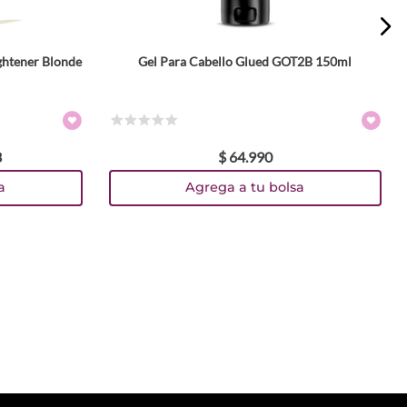
ghtener Blonde
Gel Para Cabello Glued GOT2B 150ml
☆
☆
☆
☆
☆
3
$
64
.
990
a
Agrega a tu bolsa