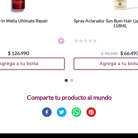
-In Wella Ultimate Repair
Spray Aclarador Sun Bum Hair Li
118ML
☆
☆
☆
☆
☆
$
126
.
990
$
66
.
49
$
94
.
990
Agrega a tu bolsa
Agrega a tu bols
Comparte