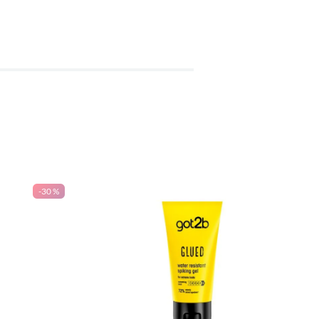
-
30 %