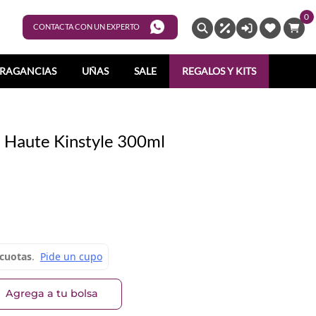
0
ENTRAR
CONTACTA CON UN EXPERTO
RAGANCIAS
UÑAS
SALE
REGALOS Y KITS
 Haute Kinstyle 300ml
Agrega a tu bolsa