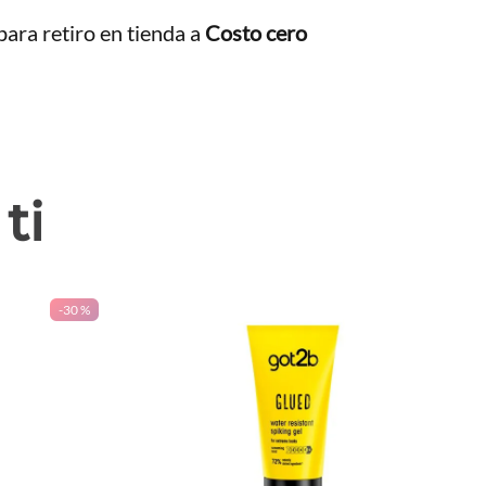
ara retiro en tienda a
Costo cero
ti
-
30 %