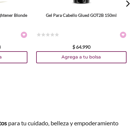
ghtener Blonde
Gel Para Cabello Glued GOT2B 150ml
☆
☆
☆
☆
☆
3
$
64
.
990
a
Agrega a tu bolsa
tos
para tu cuidado, belleza y empoderamiento