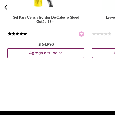
Gel Para Cejas y Bordes De Cabello Glued
Leave
Got2b 16ml
★
★
★
★
★
☆
☆
☆
☆
☆
$
64
.
990
Agrega a tu bolsa