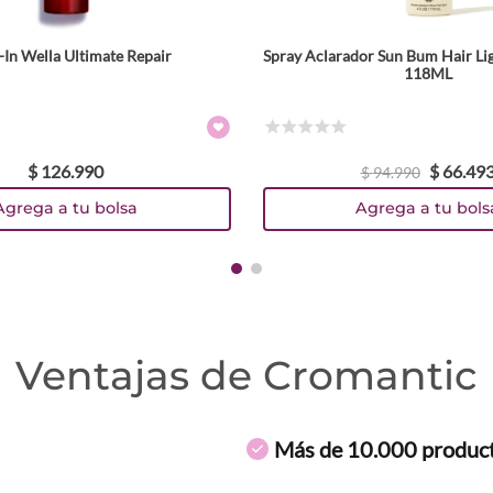
-In Wella Ultimate Repair
Spray Aclarador Sun Bum Hair Li
118ML
☆
☆
☆
☆
☆
$
126
.
990
$
66
.
49
$
94
.
990
Agrega a tu bolsa
Agrega a tu bols
Ventajas de Cromantic
Más de 10.000 produc