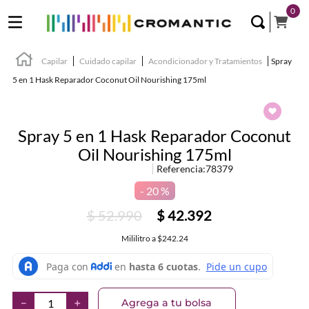
0
Capilar
Cuidado capilar
Acondicionador y Tratamientos
Spray
5 en 1 Hask Reparador Coconut Oil Nourishing 175ml
Spray 5 en 1 Hask Reparador Coconut
Oil Nourishing 175ml
Referencia
:
78379
20 %
$
52
.
990
$
42
.
392
Mililitro
a
$242.24
Agrega a tu bolsa
－
＋