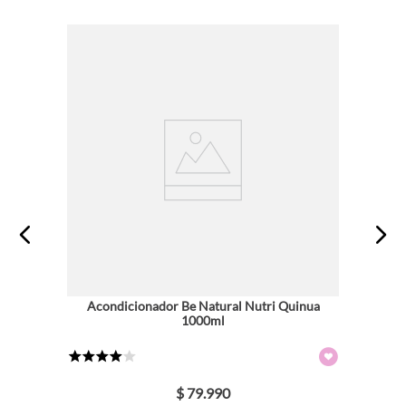
Acondicionador Be Natural Nutri Quinua
1000ml
★
★
★
★
☆
$
79
.
990