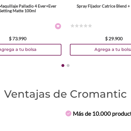
Maquillaje Palladio 4 Ever+Ever
Spray Fijador Catrice Blend 
Setting Matte 100ml
☆
☆
☆
☆
☆
$
73
.
990
$
29
.
900
Agrega a tu bolsa
Agrega a tu bols
Ventajas de Cromantic
Más de 10.000 produc