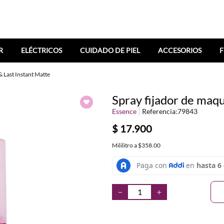
R
ELÉCTRICOS
CUIDADO DE PIEL
ACCESORIOS
F
& Last Instant Matte
Spray fijador de maqu
Essence
Referencia
:
79843
$
17
.
900
Mililitro
a
$358.00
－
＋