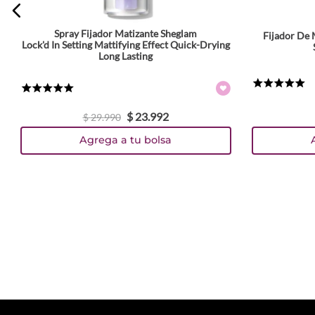
Spray Fijador Matizante Sheglam
Fijador De 
Lock'd In Setting Mattifying Effect Quick-Drying
Long Lasting
★
★
★
★
★
★
★
★
★
★
$
23
.
992
$
29
.
990
Agrega a tu bolsa