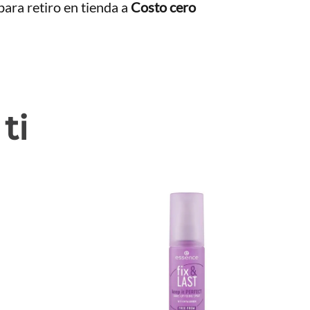
ara retiro en tienda a
Costo cero
ti