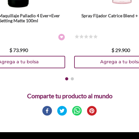
Maquillaje Palladio 4 Ever+Ever
Spray Fijador Catrice Blend 
Setting Matte 100ml
☆
☆
☆
☆
☆
$
73
.
990
$
29
.
900
Agrega a tu bolsa
Agrega a tu bols
Comparte