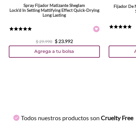
Spray Fijador Matizante Sheglam
Fijador De 
ENVIAR COMENTARIO
Lock'd In Setting Mattifying Effect Quick-Drying
Long Lasting
★
★
★
★
★
★
★
★
★
★
$
23
.
992
$
29
.
990
Agrega a tu bolsa
Todos nuestros productos son
Cruelty Free