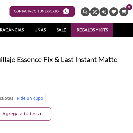
0
ENTRAR
CONTACTA CON UN EXPERTO
RAGANCIAS
UÑAS
SALE
REGALOS Y KITS
illaje Essence Fix & Last Instant Matte
Agrega a tu bolsa