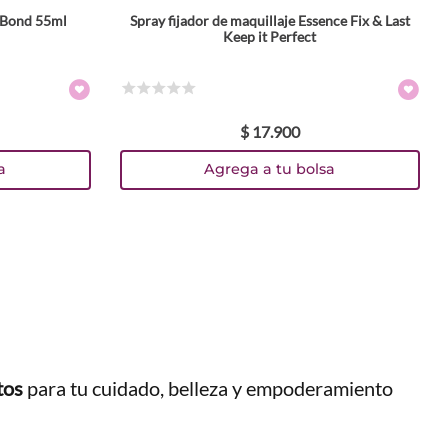
+ Bond 55ml
Spray fijador de maquillaje Essence Fix & Last
Keep it Perfect
☆
☆
☆
☆
☆
$
17
.
900
a
Agrega a tu bolsa
tos
para tu cuidado, belleza y empoderamiento