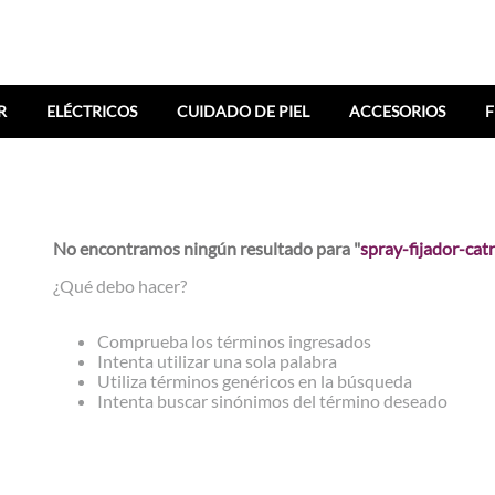
R
ELÉCTRICOS
CUIDADO DE PIEL
ACCESORIOS
F
No encontramos ningún resultado para "
spray-fijador-cat
¿Qué debo hacer?
Comprueba los términos ingresados
Intenta utilizar una sola palabra
Utiliza términos genéricos en la búsqueda
Intenta buscar sinónimos del término deseado