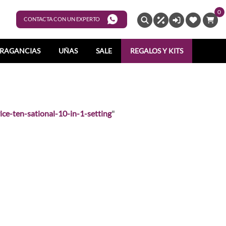
0
ENTRAR
CONTACTA CON UN EXPERTO
RAGANCIAS
UÑAS
SALE
REGALOS Y KITS
rice-ten-sational-10-in-1-setting
"