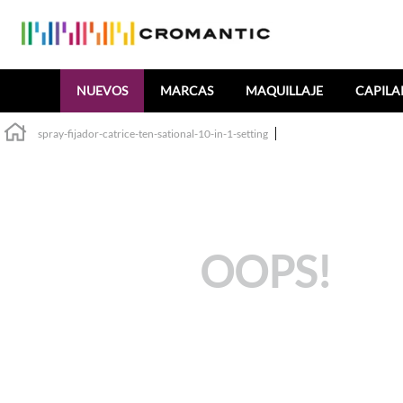
Buscar
NUEVOS
MARCAS
MAQUILLAJE
CAPILA
spray-fijador-catrice-ten-sational-10-in-1-setting
OOPS!