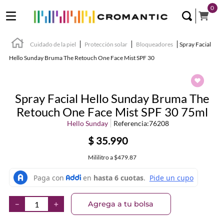
0
Cuidado de la piel
Protección solar
Bloqueadores
Spray Facial
Hello Sunday Bruma The Retouch One Face Mist SPF 30
Spray Facial Hello Sunday Bruma The
Retouch One Face Mist SPF 30 75ml
Hello Sunday
Referencia
:
76208
$
35
.
990
Mililitro
a
$479.87
Agrega a tu bolsa
－
＋