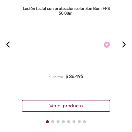
Loción facial con protección solar Sun Bum FPS
50 88ml
$
36
.
495
$
72
.
990