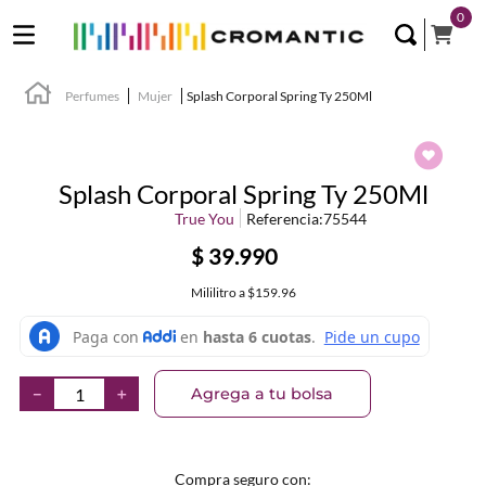
0
Perfumes
Mujer
Splash Corporal Spring Ty 250Ml
Splash Corporal Spring Ty 250Ml
True You
Referencia
:
75544
$
39
.
990
Mililitro
a
$159.96
Agrega a tu bolsa
－
＋
Compra seguro con: