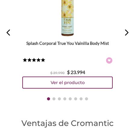
Escribe un comentario
Splash Corporal True You Vainilla Body Mist
ENVIAR COMENTARIO
★
★
★
★
★
$
23
.
994
$
39
.
990
Ventajas de Cromantic