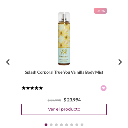
-
40 %
Splash Corporal True You Vainilla Body Mist
★
★
★
★
★
$
23
.
994
$
39
.
990