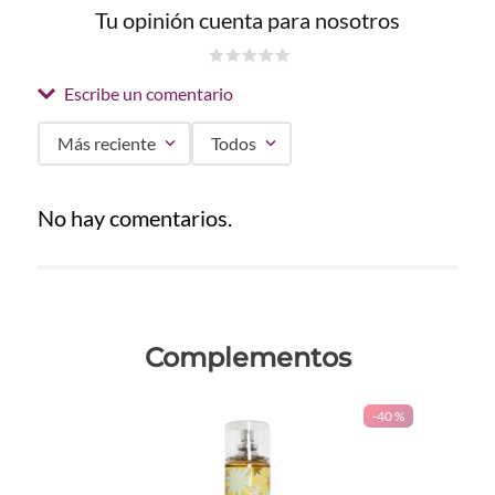
Tu opinión cuenta para nosotros
☆
☆
☆
☆
☆
Escribe un comentario
Más reciente
Todos
Agregar comentario
No hay comentarios.
Título
Califica el producto de 1 a 5 estrellas
Complementos
★
★
★
★
★
Tu nombre
-
40 %
Dirección de email