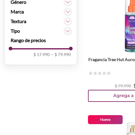
Natural
Género
Mujer
Marca
Unisex
True You
Textura
Women Secret
Spray
Tipo
Tree Hut
Accesorios
Click Hair
Body Mist
Beverly Hills
Parfum
$ 17.990
–
$ 79.990
You Are The Princess
Fragancia Tree Hut Auro
Spray
Sabrina Carpenter
DKNY
☆
☆
☆
☆
☆
$
79
.
990
Agrega a 
Nuevo