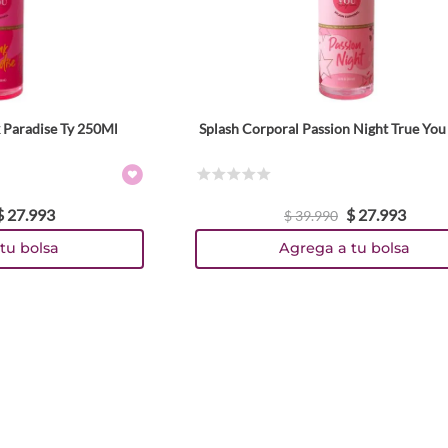
k Paradise Ty 250Ml
Splash Corporal Passion Night True Yo
☆
☆
☆
☆
☆
$
27
.
993
$
27
.
993
$
39
.
990
tu bolsa
Agrega a tu bolsa