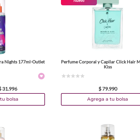
Nuevo
ra Nights 177ml-Outlet
Perfume Corporal y Capilar Click Hair 
Kiss
☆
☆
☆
☆
☆
$
31
.
996
$
79
.
990
tu bolsa
Agrega a tu bolsa