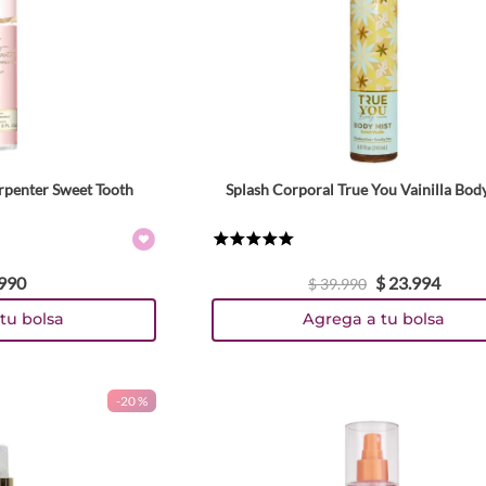
rpenter Sweet Tooth
Splash Corporal True You Vainilla Bod
★
★
★
★
★
990
$
23
.
994
$
39
.
990
tu bolsa
Agrega a tu bolsa
-
20 %