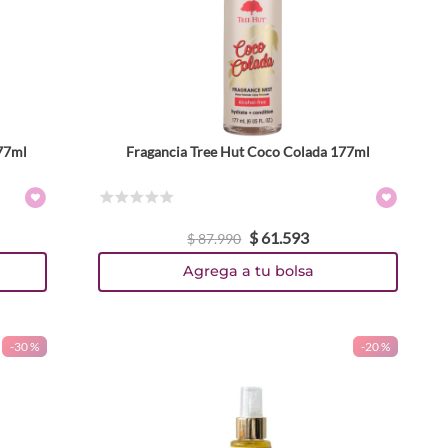
177ml
Fragancia Tree Hut Coco Colada 177ml
☆
☆
☆
☆
☆
$
61
.
593
$
87
.
990
Agrega a tu bolsa
-
30 %
-
20 %