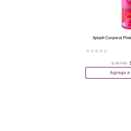
Splash Corporal Pin
☆
☆
☆
☆
☆
$
39
.
990
Agrega a 