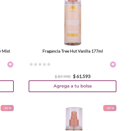
y Mist
Fragancia Tree Hut Vanilla 177ml
☆
☆
☆
☆
☆
$
61
.
593
$
87
.
990
Agrega a tu bolsa
-
30 %
-
30 %