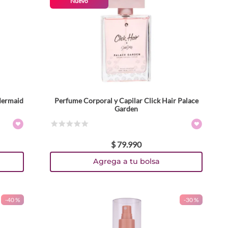
Nuevo
Mermaid
Perfume Corporal y Capilar Click Hair Palace
Garden
☆
☆
☆
☆
☆
$
79
.
990
Agrega a tu bolsa
-
40 %
-
30 %