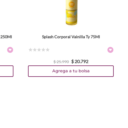
u 250Ml
Splash Corporal Vainilla Ty 75Ml
☆
☆
☆
☆
☆
$
20
.
792
$
25
.
990
Agrega a tu bolsa