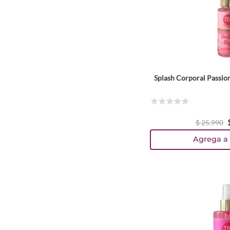
Splash Corporal Passio
☆
☆
☆
☆
☆
$
25
.
990
Agrega a 