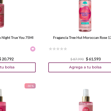
n Night True You 75Ml
Fragancia Tree Hut Moroccan Rose 
☆
☆
☆
☆
☆
$
20
.
792
$
61
.
593
$
87
.
990
tu bolsa
Agrega a tu bolsa
-
30 %