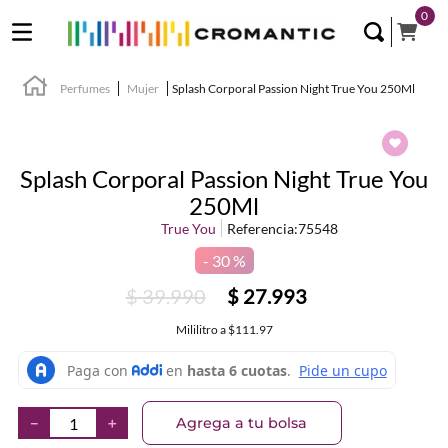
0
Perfumes
Mujer
Splash Corporal Passion Night True You 250Ml
Splash Corporal Passion Night True You
250Ml
True You
Referencia
:
75548
30 %
$
39
.
990
$
27
.
993
Mililitro
a
$111.97
Agrega a tu bolsa
－
＋