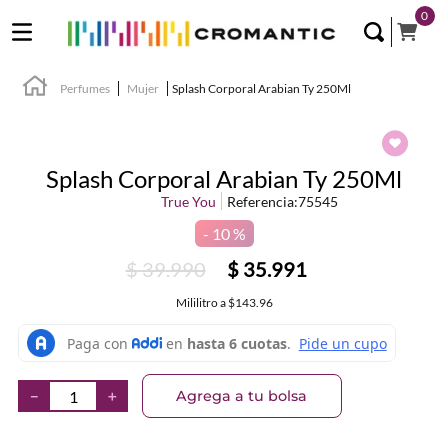
0
Perfumes
Mujer
Splash Corporal Arabian Ty 250Ml
Splash Corporal Arabian Ty 250Ml
True You
Referencia
:
75545
10 %
$
39
.
990
$
35
.
991
Mililitro
a
$143.96
Agrega a tu bolsa
－
＋