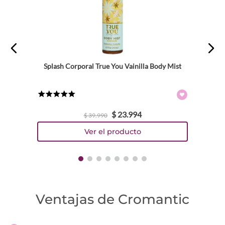
Splash Corporal True You Vainilla Body Mist
★
★
★
★
★
$
23
.
994
$
39
.
990
Ventajas de Cromantic