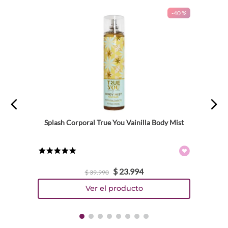
-
40 %
Splash Corporal True You Vainilla Body Mist
★
★
★
★
★
$
23
.
994
$
39
.
990