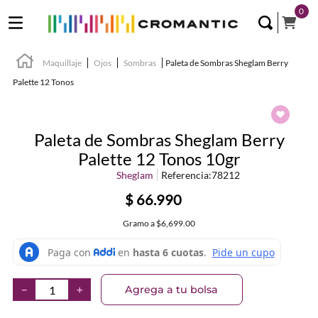
0
Maquillaje
Ojos
Sombras
Paleta de Sombras Sheglam Berry
Palette 12 Tonos
Paleta de Sombras Sheglam Berry
Palette 12 Tonos 10gr
Sheglam
Referencia
:
78212
$
66
.
990
Gramo
a
$6,699.00
Agrega a tu bolsa
－
＋