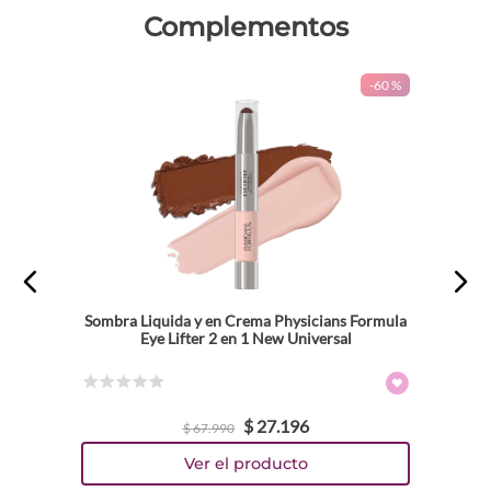
Complementos
-
60 %
Sombra Liquida y en Crema Physicians Formula
Eye Lifter 2 en 1 New Universal
☆
☆
☆
☆
☆
$
27
.
196
$
67
.
990