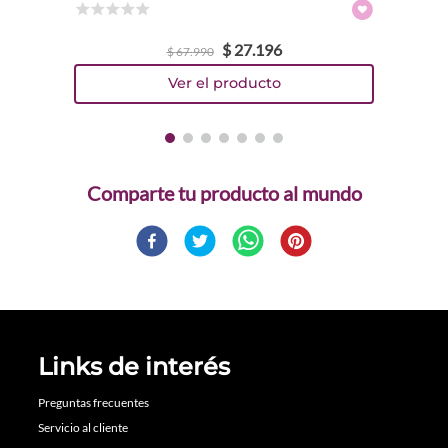
☆
☆
☆
☆
☆
$
27
.
196
$
67
.
990
Comparte
Links de interés
Preguntas frecuentes
Servicio al cliente