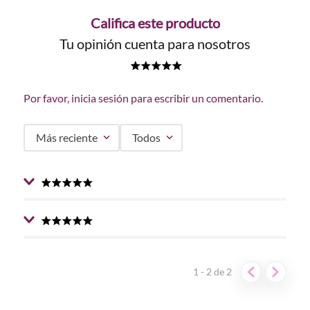
Califica este producto
Tu opinión cuenta para nosotros
★
★
★
★
★
Por favor, inicia sesión para escribir un comentario.
Más reciente
Todos
★
★
★
★
★
Enviado
1 año atrás
por
Alba Lucia
Un bonito estuche con colores variados, las llevo a
★
★
★
★
★
Enviado
1 año atrás
por
Andrea
todas partes.
Son preciosísimas estas sombras, realzan la mirada y se
1 - 2
de
2
conservan muy bien.