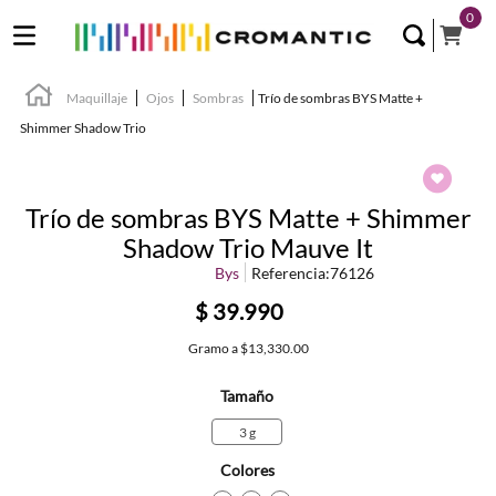
0
Maquillaje
Ojos
Sombras
Trío de sombras BYS Matte +
Shimmer Shadow Trio
Trío de sombras BYS Matte + Shimmer
Shadow Trio Mauve It
Bys
Referencia
:
76126
$
39
.
990
Gramo
a
$13,330.00
Tamaño
3 g
Colores