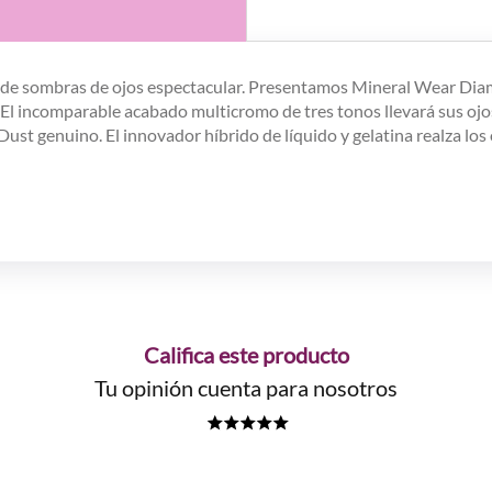
a de sombras de ojos espectacular. Presentamos Mineral Wear Diam
 El incomparable acabado multicromo de tres tonos llevará sus ojos
st genuino. El innovador híbrido de líquido y gelatina realza los 
Califica este producto
Tu opinión cuenta para nosotros
★
★
★
★
★