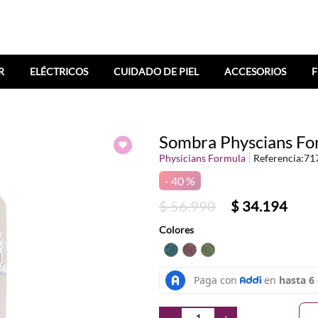
R
ELÉCTRICOS
CUIDADO DE PIEL
ACCESORIOS
F
Sombra Physcians Fo
Physicians Formula
Referencia
:
71
40 %
$
56
.
990
$
34
.
194
Colores
TEXTURA_44386122628
TEXTURA_4438611945
TEXTURA_44386119
－
＋