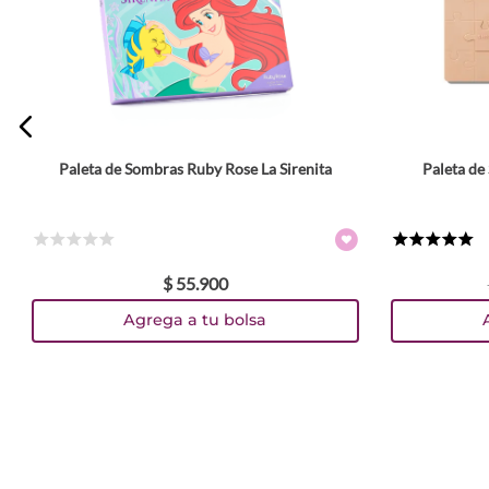
ENVIAR COMENTARIO
Paleta de Sombras Ruby Rose La Sirenita
Paleta de
8 gr
☆
☆
☆
☆
☆
★
★
★
★
★
$
55
.
900
TEXTURA_6971053497267
TEXTURA_6971053497243
TEXTURA_6971053497250
Agrega a tu bolsa