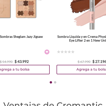
 Sombras Sheglam Jazy Jigsaw
Sombra Liquida y en Crema Phys
Tamaño
Eye Lifter 2 en 1 New Uni
Colores
☆
☆
☆
☆
☆
$
43
.
992
$
27
.
19
$
54
.
990
$
67
.
990
Agrega a tu bolsa
Agrega a tu bols
Ventajas de Cromantic