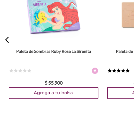
Paleta de Sombras Ruby Rose La Sirenita
Paleta de
8 gr
☆
☆
☆
☆
☆
★
★
★
★
★
$
55
.
900
TEXTURA_6971053497267
TEXTURA_6971053497243
TEXTURA_6971053497250
Agrega a tu bolsa