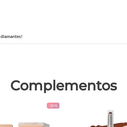
o diamantes!
las
Complementos
-
20 %