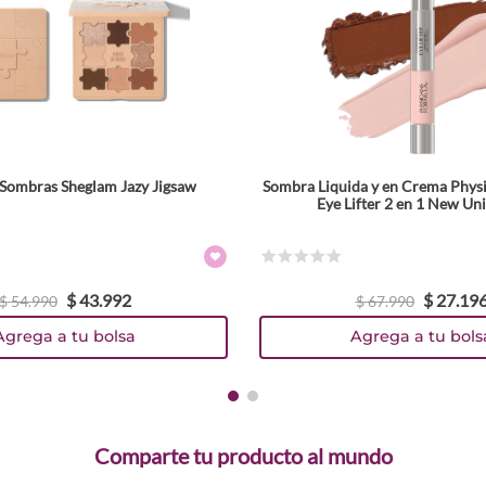
 Sombras Sheglam Jazy Jigsaw
Sombra Liquida y en Crema Phys
Tamaño
Eye Lifter 2 en 1 New Uni
Colores
☆
☆
☆
☆
☆
$
43
.
992
$
27
.
19
$
54
.
990
$
67
.
990
Agrega a tu bolsa
Agrega a tu bols
Comparte