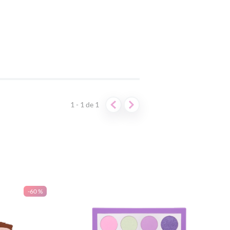
1 - 1
de
1
-
60 %