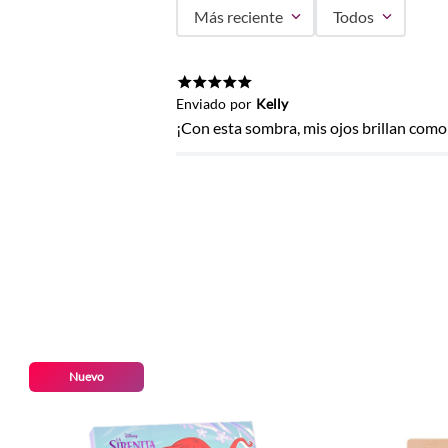
Más reciente
Todos
Agregar comentario
Título
★
★
★
★
★
Enviado
por
Kelly
¡Con esta sombra, mis ojos brillan com
Califica el producto de 1 a 5 estrel
★
★
★
★
★
Tu nombre
Dirección de email
Nuevo
Escribe un comentario