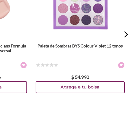
icians Formula
Paleta de Sombras BYS Colour Violet 12 tonos
versal
☆
☆
☆
☆
☆
6
$
54
.
990
a
Agrega a tu bolsa