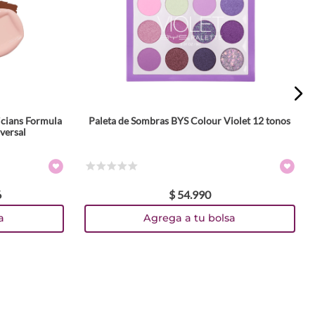
icians Formula
Paleta de Sombras BYS Colour Violet 12 tonos
versal
☆
☆
☆
☆
☆
6
$
54
.
990
a
Agrega a tu bolsa